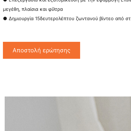
μεγέθη, πλαίσια και φίλτρα
● Δημιουργία 15δευτερολέπτου ζωντανού βίντεο από σ
Αποστολή ερώτησης