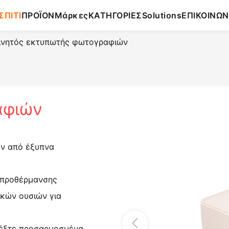
ΣΠΙΤΙ
ΠΡΟΪΟΝ
Μάρκες
ΚΑΤΗΓΟΡΙΕΣ
Solutions
ΕΠΙΚΟΙΝΩΝ
ινητός εκτυπωτής φωτογραφιών
αφιών
ν από έξυπνα
 προθέρμανσης
κών ουσιών για
λέξτε προσαρμοσμένα