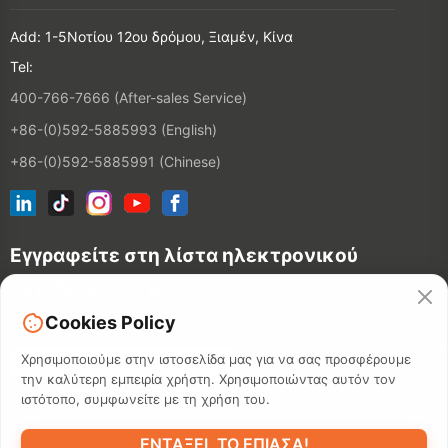
Add: 1-5Νοτίου 12ου δρόμου, Ξιαμέν, Κίνα
Tel:
400-766-7666 (After-sales Service)
+86-(0)592-5885993 (English)
+86-(0)592-5885991 (Chinese)
Εγγραφείτε στη λίστα ηλεκτρονικού
ταχυδρομείου μας
Cookies Policy
ΕΠΙΚΟΙΝΩΝ
Χρησιμοποιούμε στην ιστοσελίδα μας για να σας προσφέρουμε
την καλύτερη εμπειρία χρήστη. Χρησιμοποιώντας αυτόν τον
ιστότοπο, συμφωνείτε με τη χρήση του.
©2026 XIAMEN HANIN CO., LTD.
ΠΟΛΙΤΙΚΉ ΑΠΟΡΡΉΤΟΥ
ΕΝΤΆΞΕΙ, ΤΟ ΈΠΙΑΣΑ!