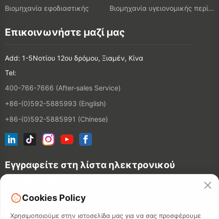
Βιομηχανία εφοδιαστικής
Βιομηχανία υγειονομικής περίθαλψης
Επικοινωνήστε μαζί μας
Add: 1-5Νοτίου 12ου δρόμου, Ξιαμέν, Κίνα
Tel:
400-766-7666 (After-sales Service)
+86-(0)592-5885993 (English)
+86-(0)592-5885991 (Chinese)
Εγγραφείτε στη λίστα ηλεκτρονικού
ταχυδρομείου μας
Cookies Policy
ΕΠΙΚΟΙΝΩΝ
Χρησιμοποιούμε στην ιστοσελίδα μας για να σας προσφέρουμε