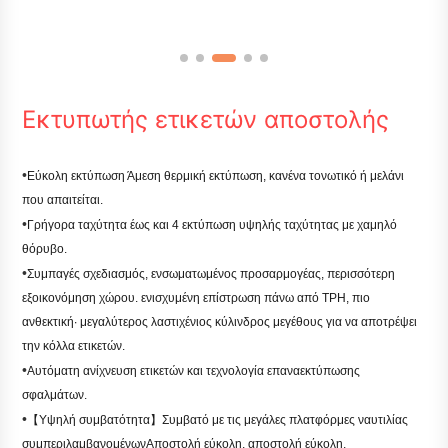
Εκτυπωτής ετικετών αποστολής
•
Εύκολη εκτύπωση Άμεση θερμική εκτύπωση, κανένα τονωτικό ή μελάνι
που απαιτείται.
•
Γρήγορα ταχύτητα έως και 4 εκτύπωση υψηλής ταχύτητας με χαμηλό
θόρυβο.
•
Συμπαγές σχεδιασμός, ενσωματωμένος προσαρμογέας, περισσότερη
εξοικονόμηση χώρου. ενισχυμένη επίστρωση πάνω από TPH, πιο
ανθεκτική· μεγαλύτερος λαστιχένιος κύλινδρος μεγέθους για να αποτρέψει
την κόλλα ετικετών.
•
Αυτόματη ανίχνευση ετικετών και τεχνολογία επαναεκτύπωσης
σφαλμάτων.
•
【Υψηλή συμβατότητα】Συμβατό με τις μεγάλες πλατφόρμες ναυτιλίας
συμπεριλαμβανομένων
Αποστολή εύκολη, αποστολή εύκολη,