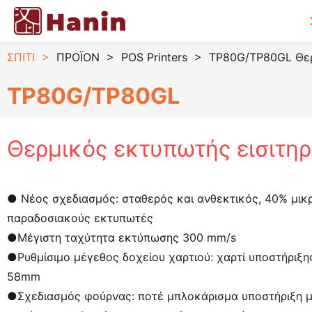
ΣΠΙΤΙ
>
ΠΡΟΪΟΝ
>
POS Printers
>
TP80G/TP80GL Θερ
TP80G/TP80GL
Θερμικός εκτυπωτής εισιτη
● Νέος σχεδιασμός: σταθερός και ανθεκτικός, 40% μικ
παραδοσιακούς εκτυπωτές
●
Μέγιστη ταχύτητα εκτύπωσης 300 mm/s
●
Ρυθμίσιμο μέγεθος δοχείου χαρτιού: χαρτί υποστήριξ
58mm
●
Σχεδιασμός φούρνας: ποτέ μπλοκάρισμα υποστήριξη μ