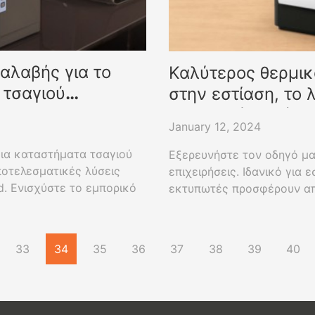
αλαβής για το
Καλύτερος θερμικ
 τσαγιού
στην εστίαση, το 
εμπόριο (2024)
January 12, 2024
ια καταστήματα τσαγιού
Εξερευνήστε τον οδηγό μα
οτελεσματικές λύσεις
επιχειρήσεις. Ιδανικό για 
d. Ενισχύστε το εμπορικό
εκτυπωτές προσφέρουν απο
ταχύτητας.
μέχρι τον εκτυπωτή ετικετ
ανάγκες της επιχείρησής σ
33
34
35
36
37
38
39
40