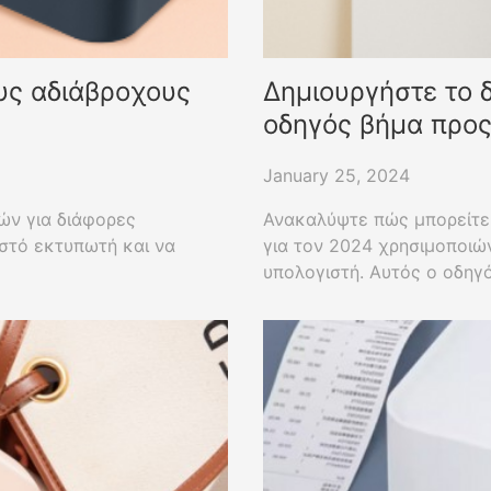
υς αδιάβροχους
Δημιουργήστε το δ
οδηγός βήμα προ
January 25, 2024
ών για διάφορες
Ανακαλύψτε πώς μπορείτε 
στό εκτυπωτή και να
για τον 2024 χρησιμοποι
υπολογιστή. Αυτός ο οδηγό
εκτύπωση και την εμφάνισ
τοίχου.