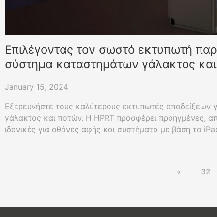
Επιλέγοντας τον σωστό εκτυπωτή παρ
σύστημα καταστημάτων γάλακτος και
φυσαλίδων
January 15, 2024
Εξερευνήστε τους καλύτερους εκτυπωτές αποδείξεων γ
γάλακτος και ποτών. Η HPRT προσφέρει προηγμένες, απ
ιδανικές για οθόνες αφής και συστήματα με βάση το iPa
σήμα σας με αξιόπιστους θερμικούς εκτυπωτές υψηλής 
«
32