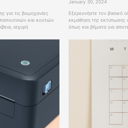
January 30, 2024
ς για τις βιομηχανίες
Εξερευνήστε τον βασικό ο
 παπουτσιών και κουτιών
εκμάθηση της εκτύπωσης 
βεια, ισχυρή
όπως και βήματα για αποτ
λογισμικό σχεδιασμού.