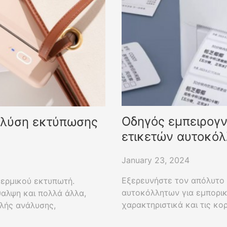
Οδηγός εμπειρογν
ή λύση εκτύπωσης
ετικετών αυτοκόλ
προσωπικές λύσε
January 23, 2024
Εξερευνήστε τον απόλυτο 
θερμικού εκτυπωτή.
αυτοκόλλητων για εμπορικ
ίθαλψη και πολλά άλλα,
χαρακτηριστικά και τις κο
λής ανάλυσης,
υψηλής ποιότητας λύσεις 
παταρίας. Ιδανικό για τις