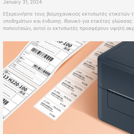
January 31, 2024
Εξερευνήστε τους βιομηχανικούς εκτυπωτές ετικετών τη
υποδημάτων και ένδυσης. Ιδανικό για ετικέτες γλώσσας
παπουτσιών, αυτοί οι εκτυπωτές προσφέρουν υψηλή ακρί
επεκτασιμότητα και συμβατότητα με διάφορα υλικά και 