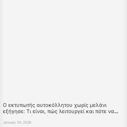
εκτυπώσετε διατροφικά στοιχεία, συστατικά, γραμμικούς κωδικούς και
ετικέτες ημερομηνίας για οποιοδήποτε προϊόν τροφίμων.
Ο εκτυπωτής αυτοκόλλητου χωρίς μελάνι
εξήγησε: Τι είναι, πώς λειτουργεί και πότε να
χρησιμοποιήσετε ένα
January 30, 2026