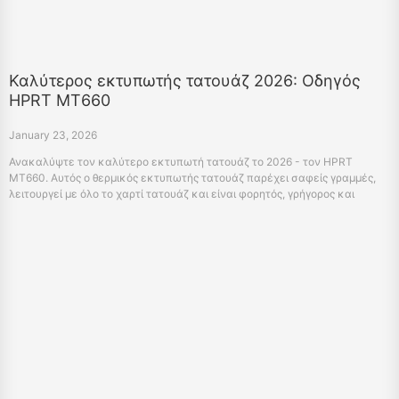
Καλύτερος εκτυπωτής τατουάζ 2026: Οδηγός
HPRT MT660
January 23, 2026
Ανακαλύψτε τον καλύτερο εκτυπωτή τατουάζ το 2026 - τον HPRT
MT660. Αυτός ο θερμικός εκτυπωτής τατουάζ παρέχει σαφείς γραμμές,
λειτουργεί με όλο το χαρτί τατουάζ και είναι φορητός, γρήγορος και
φιλικός προς τους αρχάριους.