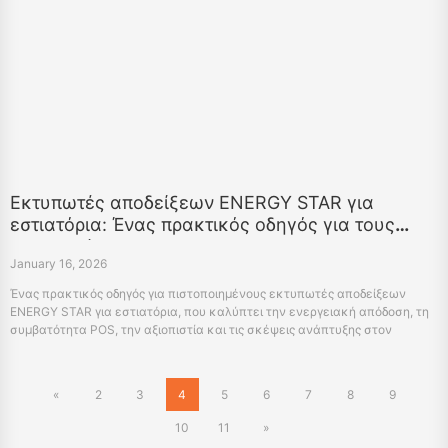
Εκτυπωτές αποδείξεων ENERGY STAR για
εστιατόρια: Ένας πρακτικός οδηγός για τους
αγοραστές
January 16, 2026
Ένας πρακτικός οδηγός για πιστοποιημένους εκτυπωτές αποδείξεων
ENERGY STAR για εστιατόρια, που καλύπτει την ενεργειακή απόδοση, τη
συμβατότητα POS, την αξιοπιστία και τις σκέψεις ανάπτυξης στον
πραγματικό κόσμο.
«
2
3
4
5
6
7
8
9
10
11
»