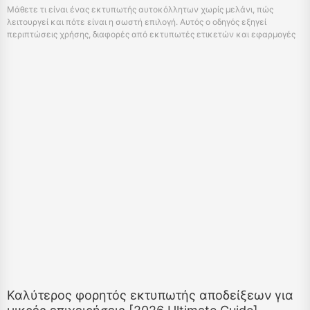
Μάθετε τι είναι ένας εκτυπωτής αυτοκόλλητων χωρίς μελάνι, πώς
λειτουργεί και πότε είναι η σωστή επιλογή. Αυτός ο οδηγός εξηγεί
περιπτώσεις χρήσης, διαφορές από εκτυπωτές ετικετών και εφαρμογές
του πραγματικού κόσμου με παραδείγματα όπως το Hanin New 1.
Καλύτερος φορητός εκτυπωτής αποδείξεων για