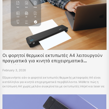
Οι φορητοί θερμικοί εκτυπωτές A4 λειτουργούν
πραγματικά για κινητά επιχειρηματικά
περιβάλλοντα;
February 3, 2026
Εξερευνήστε εάν οι φορητοί εκτυπωτές θερμικής μεταφοράς A4 είναι
κατάλληλοι για κινητά επιχειρηματικά περιβάλλοντα. Μάθετε πώς η
εκτύπωση A4 χωρίς μελάνι συγκρίνεται με εκτυπωτές inkjet και laser σε
ροές εργασίας χαμηλής συντήρησης και χαμηλού όγκου.