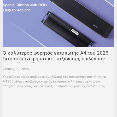
Ο καλύτερος φορητός εκτυπωτής A4 του 2026:
Γιατί οι επιχειρηματικοί ταξιδιώτες επιλέγουν το
Hanin ((HPRT) MT800
January 30, 2026
Χρειάζεστε να εκτυπώσετε συμβόλαια στο αυτοκίνητό σας; Ο Hanin
MT800 είναι ο απόλυτος κινητός εκτυπωτής A4 χωρίς μελάνι για
επαγγελματικά ταξίδια. Compact, Bluetooth και μόνιμες εκτυπώσεις.