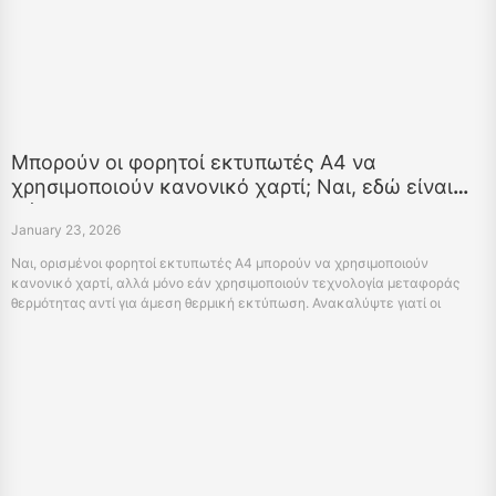
Μπορούν οι φορητοί εκτυπωτές A4 να
χρησιμοποιούν κανονικό χαρτί; Ναι, εδώ είναι
πώς
January 23, 2026
Ναι, ορισμένοι φορητοί εκτυπωτές A4 μπορούν να χρησιμοποιούν
κανονικό χαρτί, αλλά μόνο εάν χρησιμοποιούν τεχνολογία μεταφοράς
θερμότητας αντί για άμεση θερμική εκτύπωση. Ανακαλύψτε γιατί οι
επαγγελματίες κινητών συσκευών μεταβαίνουν σε φορητούς εκτυπωτές
μεταφοράς θερμότητας όπως ο HPRT MT800 που χρησιμοποιούν
τυποποιημένο χαρτί A4 / US Letter για μόνιμα, επαγγελματικά έγγραφα.