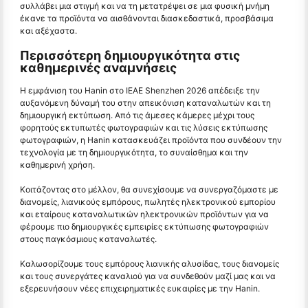
συλλάβει μια στιγμή και να τη μετατρέψει σε μια φυσική μνήμη
έκανε τα προϊόντα να αισθάνονται διασκεδαστικά, προσβάσιμα
και αξέχαστα.
Περισσότερη δημιουργικότητα στις
καθημερινές αναμνήσεις
Η εμφάνιση του Hanin στο IEAE Shenzhen 2026 απέδειξε την
αυξανόμενη δύναμή του στην απεικόνιση καταναλωτών και τη
δημιουργική εκτύπωση. Από τις άμεσες κάμερες μέχρι τους
φορητούς εκτυπωτές φωτογραφιών και τις λύσεις εκτύπωσης
φωτογραφιών, η Hanin κατασκευάζει προϊόντα που συνδέουν την
τεχνολογία με τη δημιουργικότητα, το συναίσθημα και την
καθημερινή χρήση.
Κοιτάζοντας στο μέλλον, θα συνεχίσουμε να συνεργαζόμαστε με
διανομείς, λιανικούς εμπόρους, πωλητές ηλεκτρονικού εμπορίου
και εταίρους καταναλωτικών ηλεκτρονικών προϊόντων για να
φέρουμε πιο δημιουργικές εμπειρίες εκτύπωσης φωτογραφιών
στους παγκόσμιους καταναλωτές.
Καλωσορίζουμε τους εμπόρους λιανικής αλυσίδας, τους διανομείς
και τους συνεργάτες καναλιού για να συνδεθούν μαζί μας και να
εξερευνήσουν νέες επιχειρηματικές ευκαιρίες με την Hanin.