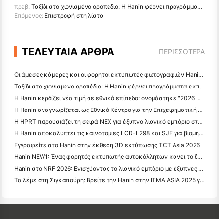
πρεβ:
Ταξίδι στο χιονισμένο οροπέδιο: Η Hanin φέρνει προγράμματα εκπαίδευσης φωτογραφίας στα παιδιά στο Qamdo
Επόμενος:
Επιστροφή στη λίστα
ΤΕΛΕΥΤΑΙΑ ΑΡΘΡΑ
ΠΕΡΙΣΣΌΤΕΡΑ
Οι άμεσες κάμερες και οι φορητοί εκτυπωτές φωτογραφιών Hanin προσελκύουν ισχυρό ενδιαφέρον στο IEAE Shenzhen 2026
Ταξίδι στο χιονισμένο οροπέδιο: Η Hanin φέρνει προγράμματα εκπαίδευσης φωτογραφίας στα παιδιά στο Qamdo
Η Hanin κερδίζει νέα τιμή σε εθνικό επίπεδο: ονομάστηκε "2026 Made in China · Trusted Brand by Consumers"
Η Hanin αναγνωρίζεται ως Εθνικό Κέντρο για την Επιχειρηματική Τεχνολογία για την Καινοτομία
Η HPRT παρουσιάζει τη σειρά NEX για έξυπνο λιανικό εμπόριο στο CHINASHOP 2026
Η Hanin αποκαλύπτει τις καινοτομίες LCD-L298 και SJF για βιομηχανική 3D εκτύπωση στο TCT Asia 2026
Εγγραφείτε στο Hanin στην έκθεση 3D εκτύπωσης TCT Asia 2026
Hanin NEW1: Ένας φορητός εκτυπωτής αυτοκόλλητων κάνει το δρόμο του στα καταστήματα LOFT της Ιαπωνίας
Hanin στο NRF 2026: Ενισχύοντας το λιανικό εμπόριο με έξυπνες λύσεις εκτύπωσης πλήρους σεναρίου
Τα λέμε στη Σιγκαπούρη: Βρείτε την Hanin στην ITMA ASIA 2025 για να μάρτυρες της τελευταίας τεχνολογίας ψηφιακής εκτύπωσης