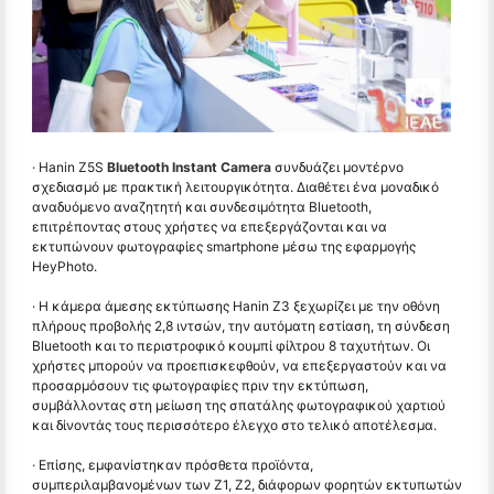
· Hanin Z5S
Bluetooth Instant Camera
συνδυάζει μοντέρνο
σχεδιασμό με πρακτική λειτουργικότητα. Διαθέτει ένα μοναδικό
αναδυόμενο αναζητητή και συνδεσιμότητα Bluetooth,
επιτρέποντας στους χρήστες να επεξεργάζονται και να
εκτυπώνουν φωτογραφίες smartphone μέσω της εφαρμογής
HeyPhoto.
· Η κάμερα άμεσης εκτύπωσης Hanin Z3 ξεχωρίζει με την οθόνη
πλήρους προβολής 2,8 ιντσών, την αυτόματη εστίαση, τη σύνδεση
Bluetooth και το περιστροφικό κουμπί φίλτρου 8 ταχυτήτων. Οι
χρήστες μπορούν να προεπισκεφθούν, να επεξεργαστούν και να
προσαρμόσουν τις φωτογραφίες πριν την εκτύπωση,
συμβάλλοντας στη μείωση της σπατάλης φωτογραφικού χαρτιού
και δίνοντάς τους περισσότερο έλεγχο στο τελικό αποτέλεσμα.
· Επίσης, εμφανίστηκαν πρόσθετα προϊόντα,
συμπεριλαμβανομένων των Z1, Z2, διάφορων φορητών εκτυπωτών