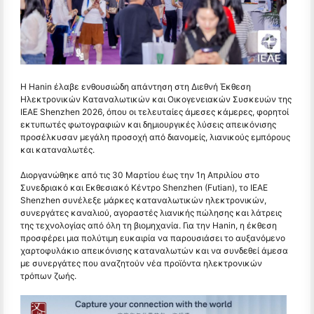
Η Hanin έλαβε ενθουσιώδη απάντηση στη Διεθνή Έκθεση
Ηλεκτρονικών Καταναλωτικών και Οικογενειακών Συσκευών της
IEAE Shenzhen 2026, όπου οι τελευταίες άμεσες κάμερες, φορητοί
εκτυπωτές φωτογραφιών και δημιουργικές λύσεις απεικόνισης
προσέλκυσαν μεγάλη προσοχή από διανομείς, λιανικούς εμπόρους
και καταναλωτές.
Διοργανώθηκε από τις 30 Μαρτίου έως την 1η Απριλίου στο
Συνεδριακό και Εκθεσιακό Κέντρο Shenzhen (Futian), το IEAE
Shenzhen συνέλεξε μάρκες καταναλωτικών ηλεκτρονικών,
συνεργάτες καναλιού, αγοραστές λιανικής πώλησης και λάτρεις
της τεχνολογίας από όλη τη βιομηχανία. Για την Hanin, η έκθεση
προσφέρει μια πολύτιμη ευκαιρία να παρουσιάσει το αυξανόμενο
χαρτοφυλάκιο απεικόνισης καταναλωτών και να συνδεθεί άμεσα
με συνεργάτες που αναζητούν νέα προϊόντα ηλεκτρονικών
τρόπων ζωής.