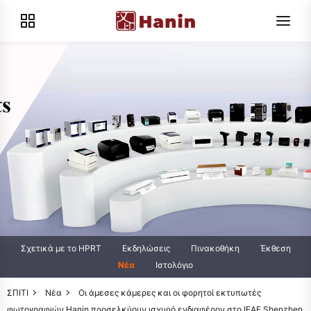
Σχετικά με το HPRT
Εκδηλώσεις
Πινακοθήκη
Έκθεση
Νέα
Ιστολόγιο
ΣΠΙΤΙ
Νέα
Οι άμεσες κάμερες και οι φορητοί εκτυπωτές
φωτογραφιών Hanin προσελκύουν ισχυρό ενδιαφέρον στο IEAE Shenzhen