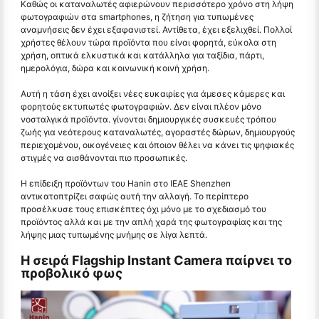
Καθώς οι καταναλωτές αφιερώνουν περισσότερο χρόνο στη λήψη
φωτογραφιών στα smartphones, η ζήτηση για τυπωμένες
αναμνήσεις δεν έχει εξαφανιστεί. Αντίθετα, έχει εξελιχθεί. Πολλοί
χρήστες θέλουν τώρα προϊόντα που είναι φορητά, εύκολα στη
χρήση, οπτικά ελκυστικά και κατάλληλα για ταξίδια, πάρτι,
ημερολόγια, δώρα και κοινωνική κοινή χρήση.
Αυτή η τάση έχει ανοίξει νέες ευκαιρίες για άμεσες κάμερες και
φορητούς εκτυπωτές φωτογραφιών. Δεν είναι πλέον μόνο
νοσταλγικά προϊόντα. γίνονται δημιουργικές συσκευές τρόπου
ζωής για νεότερους καταναλωτές, αγοραστές δώρων, δημιουργούς
περιεχομένου, οικογένειες και όποιον θέλει να κάνει τις ψηφιακές
στιγμές να αισθάνονται πιο προσωπικές.
Η επίδειξη προϊόντων του Hanin στο IEAE Shenzhen
αντικατοπτρίζει σαφώς αυτή την αλλαγή. Το περίπτερο
προσέλκυσε τους επισκέπτες όχι μόνο με το σχεδιασμό του
προϊόντος αλλά και με την απλή χαρά της φωτογραφίας και της
λήψης μιας τυπωμένης μνήμης σε λίγα λεπτά.
Η σειρά Flagship Instant Camera παίρνει το
προβολικό φως