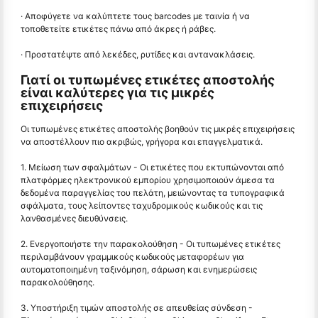
· Αποφύγετε να καλύπτετε τους barcodes με ταινία ή να
τοποθετείτε ετικέτες πάνω από άκρες ή ράβες.
· Προστατέψτε από λεκέδες, ρυτίδες και αντανακλάσεις.
Γιατί οι τυπωμένες ετικέτες αποστολής
είναι καλύτερες για τις μικρές
επιχειρήσεις
Οι τυπωμένες ετικέτες αποστολής βοηθούν τις μικρές επιχειρήσεις
να αποστέλλουν πιο ακριβώς, γρήγορα και επαγγελματικά.
1. Μείωση των σφαλμάτων - Οι ετικέτες που εκτυπώνονται από
πλατφόρμες ηλεκτρονικού εμπορίου χρησιμοποιούν άμεσα τα
δεδομένα παραγγελίας του πελάτη, μειώνοντας τα τυπογραφικά
σφάλματα, τους λείποντες ταχυδρομικούς κωδικούς και τις
λανθασμένες διευθύνσεις.
2. Ενεργοποιήστε την παρακολούθηση - Οι τυπωμένες ετικέτες
περιλαμβάνουν γραμμικούς κωδικούς μεταφορέων για
αυτοματοποιημένη ταξινόμηση, σάρωση και ενημερώσεις
παρακολούθησης.
3. Υποστήριξη τιμών αποστολής σε απευθείας σύνδεση -