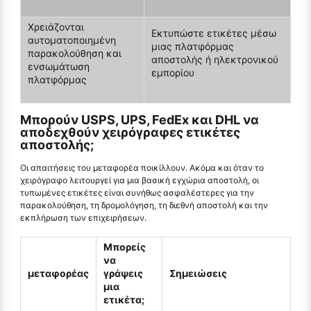
Χρειάζονται
Εκτυπώστε ετικέτες μέσω
αυτοματοποιημένη
μιας πλατφόρμας
παρακολούθηση και
αποστολής ή ηλεκτρονικού
ενσωμάτωση
εμπορίου
πλατφόρμας
Μπορούν USPS, UPS, FedEx και DHL να
αποδεχθούν χειρόγραφες ετικέτες
αποστολής;
Οι απαιτήσεις του μεταφορέα ποικίλλουν. Ακόμα και όταν το
χειρόγραφο λειτουργεί για μια βασική εγχώρια αποστολή, οι
τυπωμένες ετικέτες είναι συνήθως ασφαλέστερες για την
παρακολούθηση, τη δρομολόγηση, τη διεθνή αποστολή και την
εκπλήρωση των επιχειρήσεων.
Μπορείς
να
μεταφορέας
γράψεις
Σημειώσεις
μια
ετικέτα;