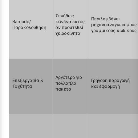
Συνήθως
Περιλαμβάνει
Barcode/
κανένα εκτός
μηχανοαναγνώσιμους
Παρακολούθηση
αν προστεθεί
γραμμικούς κωδικούς
χειροκίνητα
Αργότερο για
Επεξεργασία &
Γρήγορη παραγωγή
πολλαπλά
Ταχύτητα
και εφαρμογή
πακέτα