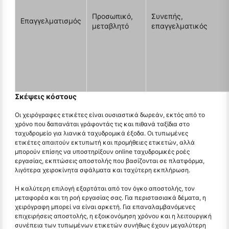
Προσωπικό,
Συνεπής,
Επαγγελματισμός
μεταβλητό
επαγγελματικός
Σκέψεις κόστους
Οι χειρόγραφες ετικέτες είναι ουσιαστικά δωρεάν, εκτός από το
χρόνο που δαπανάται γράφοντάς τις και πιθανά ταξίδια στο
ταχυδρομείο για λιανικά ταχυδρομικά έξοδα. Οι τυπωμένες
ετικέτες απαιτούν εκτυπωτή και προμήθειες ετικετών, αλλά
μπορούν επίσης να υποστηρίξουν online ταχυδρομικές ροές
εργασίας, εκπτώσεις αποστολής που βασίζονται σε πλατφόρμα,
λιγότερα χειροκίνητα σφάλματα και ταχύτερη εκπλήρωση.
Η καλύτερη επιλογή εξαρτάται από τον όγκο αποστολής, τον
μεταφορέα και τη ροή εργασίας σας. Για περιστασιακά δέματα, η
χειρόγραφη μπορεί να είναι αρκετή. Για επαναλαμβανόμενες
επιχειρήσεις αποστολής, η εξοικονόμηση χρόνου και η λειτουργική
συνέπεια των τυπωμένων ετικετών συνήθως έχουν μεγαλύτερη