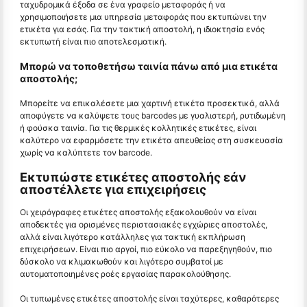
ταχυδρομικά έξοδα σε ένα γραφείο μεταφοράς ή να
χρησιμοποιήσετε μια υπηρεσία μεταφοράς που εκτυπώνει την
ετικέτα για εσάς. Για την τακτική αποστολή, η ιδιοκτησία ενός
εκτυπωτή είναι πιο αποτελεσματική.
Μπορώ να τοποθετήσω ταινία πάνω από μια ετικέτα
αποστολής;
Μπορείτε να επικαλέσετε μια χαρτινή ετικέτα προσεκτικά, αλλά
αποφύγετε να καλύψετε τους barcodes με γυαλιστερή, ρυτιδωμένη
ή φούσκα ταινία. Για τις θερμικές κολλητικές ετικέτες, είναι
καλύτερο να εφαρμόσετε την ετικέτα απευθείας στη συσκευασία
χωρίς να καλύπτετε τον barcode.
Εκτυπώστε ετικέτες αποστολής εάν
αποστέλλετε για επιχειρήσεις
Οι χειρόγραφες ετικέτες αποστολής εξακολουθούν να είναι
αποδεκτές για ορισμένες περιστασιακές εγχώριες αποστολές,
αλλά είναι λιγότερο κατάλληλες για τακτική εκπλήρωση
επιχειρήσεων. Είναι πιο αργοί, πιο εύκολο να παρεξηγηθούν, πιο
δύσκολο να κλιμακωθούν και λιγότερο συμβατοί με
αυτοματοποιημένες ροές εργασίας παρακολούθησης.
Οι τυπωμένες ετικέτες αποστολής είναι ταχύτερες, καθαρότερες