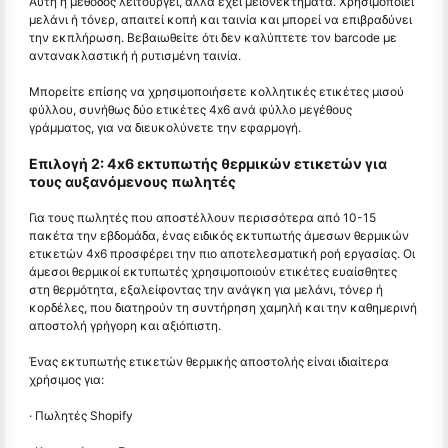
Αυτή η μέθοδος λειτουργεί, αλλά έχει μειονεκτήματα. Χρησιμοποιεί
μελάνι ή τόνερ, απαιτεί κοπή και ταινία και μπορεί να επιβραδύνει
την εκπλήρωση. Βεβαιωθείτε ότι δεν καλύπτετε τον barcode με
αντανακλαστική ή ρυτισμένη ταινία.
Μπορείτε επίσης να χρησιμοποιήσετε κολλητικές ετικέτες μισού
φύλλου, συνήθως δύο ετικέτες 4x6 ανά φύλλο μεγέθους
γράμματος, για να διευκολύνετε την εφαρμογή.
Επιλογή 2: 4x6 εκτυπωτής θερμικών ετικετών για
τους αυξανόμενους πωλητές
Για τους πωλητές που αποστέλλουν περισσότερα από 10-15
πακέτα την εβδομάδα, ένας ειδικός εκτυπωτής άμεσων θερμικών
ετικετών 4x6 προσφέρει την πιο αποτελεσματική ροή εργασίας. Οι
άμεσοι θερμικοί εκτυπωτές χρησιμοποιούν ετικέτες ευαίσθητες
στη θερμότητα, εξαλείφοντας την ανάγκη για μελάνι, τόνερ ή
κορδέλες, που διατηρούν τη συντήρηση χαμηλή και την καθημερινή
αποστολή γρήγορη και αξιόπιστη.
Ένας εκτυπωτής ετικετών θερμικής αποστολής είναι ιδιαίτερα
χρήσιμος για:
· Πωλητές Shopify