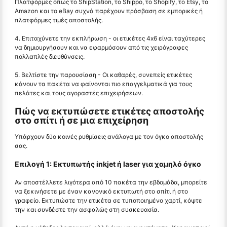
Πλατφόρμες όπως το ShipStation, το Shippo, το Shopify, το Etsy, το
Amazon και το eBay συχνά παρέχουν πρόσβαση σε εμπορικές ή
πλατφόρμες τιμές αποστολής.
4. Επιταχύνετε την εκπλήρωση - οι ετικέτες 4x6 είναι ταχύτερες
να δημιουργήσουν και να εφαρμόσουν από τις χειρόγραφες
πολλαπλές διευθύνσεις.
5. Βελτίστε την παρουσίαση - Οι καθαρές, συνεπείς ετικέτες
κάνουν τα πακέτα να φαίνονται πιο επαγγελματικά για τους
πελάτες και τους αγοραστές επιχειρήσεων.
Πώς να εκτυπώσετε ετικέτες αποστολής
στο σπίτι ή σε μια επιχείρηση
Υπάρχουν δύο κοινές ρυθμίσεις ανάλογα με τον όγκο αποστολής
σας.
Επιλογή 1: Εκτυπωτής inkjet ή laser για χαμηλό όγκο
Αν αποστέλλετε λιγότερα από 10 πακέτα την εβδομάδα, μπορείτε
να ξεκινήσετε με έναν κανονικό εκτυπωτή στο σπίτι ή στο
γραφείο. Εκτυπώστε την ετικέτα σε τυποποιημένο χαρτί, κόψτε
την και συνδέστε την ασφαλώς στη συσκευασία.