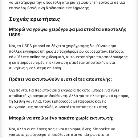
να μετατρέψει την αποστολή από μια χειροκίνητη εργασία σε μια
επαναλαμβανόμενη διαδικασία εκπλήρωσης.
Συχνές ερωτήσεις
Μπορώ να γράψω χειρόγραφα μια ετικέτα αποστολής
USPS;
Ναι, το USPS μπορεί να δέχεται χειρόγραφες διευθύνσεις για
πολλές εγχώριες υπηρεσίες ταχυδρομείου και δεμάτων. Ωστόσο,
εάν θέλετε online ταχυδρομικά, αυτοματοποίηση παρακολούθησης
ή εκπτωμένες τιμές, η εκτύπωση ετικέτας αποστολής είναι
συνήθως η καλύτερη επιλογή.
Πρέπει να εκτυπωθούν οι ετικέτες αποστολής;
Όχι πάντα. Για περιστασιακά εγχώρια πακέτα, μπορεί να γίνει
αποδεκτή χειρόγραφη διεύθυνση. Αλλά για το ηλεκτρονικό εμπόριο,
τη διεθνή ναυτιλία, τους εμπορικούς μεταφορείς και τις
ανιχνεύσιμες αποστολές, συνιστάται έντυπες ετικέτες.
Μπορώ να στείλω ένα πακέτο χωρίς εκτυπωτή;
Ναι, αλλά οι επιλογές σας είναι περιορισμένες. Μπορείτε να
γράψετε χειρόγραφα τη διεύθυνση και να πληρώσετε τα