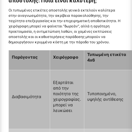
αποστολής: Ποια είναι καλύτερη;
Οι τυπωμένες ετικέτες αποστολής γενικά εκτελούν καλύτερα
στην αναγνωσιμότητα, την ακρίβεια παρακολούθησης, την
ταχύτητα επεξεργασίας και την επιχειρηματική αποδοτικότητα. Η
χειρόγραφη μπορεί να φαίνεται "δωρεάν", αλλά η αργότερη
προετοιμασία, η αντιμετώπιση λαθών, οι χαμένες εκπτώσεις
αποστολής και οι καθυστερήσεις παράδοσης μπορούν να
δημιουργήσουν κρυμμένα κόστη με την πάροδο του χρόνου.
Τυπωμένη ετικέτα
Παράγοντας
Χειρόγραφο
4x6
Εξαρτάται
από την
ποιότητα της
Τυποποιημένο,
Διαβασιμότητα
χειρογραφίας.
υψηλής αντίθεσης
μπορεί να
λευκώσει