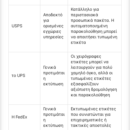
Κατάλληλο για
Αποδεκτό
περιστασιακά
για
προσωπικά πακέτα. Η
USPS
ορισμένες
αυτοματοποιημένη
εγχώριες
παρακολούθηση μπορεί
υπηρεσίες
να απαιτήσει τυπωμένη
ετικέτα
Οι χειρόγραφες
ετικέτες μπορεί να
Γενικά
λειτουργούν για πολύ
προτιμάται
χαμηλό όγκο, αλλά οι
το UPS
η
τυπωμένες ετικέτες
εκτύπωση
εξασφαλίζουν
αξιόπιστη δρομολόγηση
και παρακολούθηση
Γενικά
Εκτυπωμένες ετικέτες
προτιμάται
που συνιστώνται για
Η FedEx
η
επιχειρηματικές ή
εκτύπωση
τακτικές αποστολές