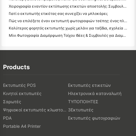
Χειρογραφία εναντίον εκτύπωσης ετικετών αποστολής: Συμβουλές για τις μικρές επιχειρήσεις το 2026
Γιατί ο εκτυπωτής ετικέτας σας συνεχίζει να μπλοκάρει;
Πώς να επιλέξετε έναν εκτυπωτή φωτογραφιών τσέπης: ένας πλήρης οδηγός για τους χρήστες ημερολογίου, ταξιδιών και iPhone
Καλύτερος φορητός εκτυπωτής χωρίς μελάνι για ταξίδια, σχολεία και κινητή εργασία: Hanin MT620 Pro Review
Μίνι Φωτογραφία Διαμόρφωση Τοίχου Ιδέες & Συμβουλές για Διαμόρφωση Υπνοδωματίου και Κοιτώνα
Products
Εκτυπωτές POS
Εκτυπωτές ετικετών
Κινητοί εκτυπωτές
Ηλεκτρονικά καταναλωτή
Σαρωτές
ΤΥΠΟΠΟΙΗΤΕΣ
Ψηφιακοί εκτυπωτές κλωστοϋφαντουργικών προϊόντων
3Εκτυπωτές
PDA
Εκτυπωτές φωτογραφιών
Portable A4 Printer