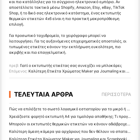
και πιο κατάλληλες για το σύγχρονο ηλεκτρονικό εμπόριο. Αν
αποστέλλετε τακτικά μέσω Shopify, Amazon, Etsy, eBay, TikTok
Shop, ή το δικό σας ηλεκτρονικό κατάστημα, ένας εκτυπωτής
θερμικών ετικετών 4x6 είναι η πιο πρακτική μακροπρόθεσμη
επιλογή.
Για προσωπικό ταχυδρομείο, το χειρόγραφο μπορεί να
λειτουργήσει. Για τις αυξανόμενες επιχειρηματικές αποστολές, οι
τυπωμένες ετικέτες κάνουν την εκπλήρωση ευκολότερη, πιο
ακριβής και πιο επαγγελματική.
πρεβ:
Γιατί ο εκτυπωτής ετικέτας σας συνεχίζει να μπλοκάρει;
Επόμενος:
Καλύτερη Ετικέτα Χρώματος Maker για Journaling και Scrapbooking: Προσθέστε Περισσότερο Χρώμα σε Κάθε Σελίδα
ΤΕΛΕΥΤΑΙΑ ΑΡΘΡΑ
ΠΕΡΙΣΣΌΤΕΡΑ
Πώς να επιλέξετε το σωστό λογισμικό εστιατορίου για το μικρό ή μεσαίο σας εστιατόριο
Χρειάζεστε φορητό εκτυπωτή A4 για τιμολόγια αποθήκης; Τι πραγματικά λειτουργεί
Μπορούν οι εκτυπωτές θερμικών ετικετών να κάνουν αδιάβροχες ετικέτες για προϊόντα μικρών επιχειρήσεων;
Καλύτερη άμεση κάμερα για αρχάριους που δεν θέλουν να σπαταλήσουν χαρτί
Καλύτερη Ετικέτα Χρώματος Maker για Journaling και Scrapbooking: Προσθέστε Περισσότερο Χρώμα σε Κάθε Σελίδα