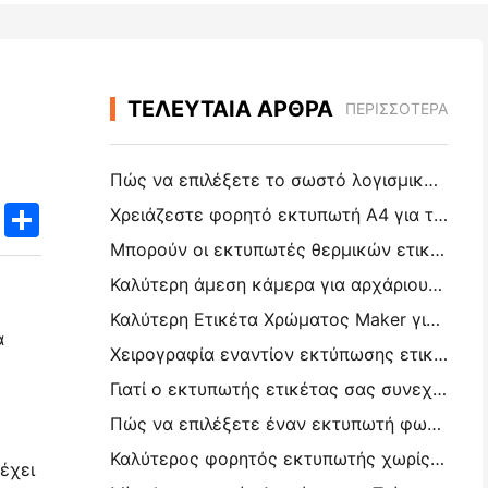
ΤΕΛΕΥΤΑΙΑ ΑΡΘΡΑ
ΠΕΡΙΣΣΌΤΕΡΑ
Πώς να επιλέξετε το σωστό λογισμικό εστιατορίου για το μικρό ή μεσαίο σας εστιατόριο
k
edIn
Twitter
Share
Χρειάζεστε φορητό εκτυπωτή A4 για τιμολόγια αποθήκης; Τι πραγματικά λειτουργεί
Μπορούν οι εκτυπωτές θερμικών ετικετών να κάνουν αδιάβροχες ετικέτες για προϊόντα μικρών επιχειρήσεων;
Καλύτερη άμεση κάμερα για αρχάριους που δεν θέλουν να σπαταλήσουν χαρτί
Καλύτερη Ετικέτα Χρώματος Maker για Journaling και Scrapbooking: Προσθέστε Περισσότερο Χρώμα σε Κάθε Σελίδα
α
Χειρογραφία εναντίον εκτύπωσης ετικετών αποστολής: Συμβουλές για τις μικρές επιχειρήσεις το 2026
Γιατί ο εκτυπωτής ετικέτας σας συνεχίζει να μπλοκάρει;
Πώς να επιλέξετε έναν εκτυπωτή φωτογραφιών τσέπης: ένας πλήρης οδηγός για τους χρήστες ημερολογίου, ταξιδιών και iPhone
Καλύτερος φορητός εκτυπωτής χωρίς μελάνι για ταξίδια, σχολεία και κινητή εργασία: Hanin MT620 Pro Review
έχει