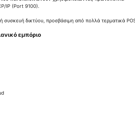
/IP (Port 9100).
νή συσκευή δικτύου, προσβάσιμη από πολλά τερματικά POS
λιανικό εμπόριο
ud