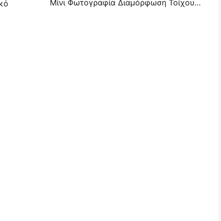
Μίνι Φωτογραφία Διαμόρφωση Τοίχου Ιδέες & Συμβουλές για Διαμόρφωση Υπνοδωματίου και Κοιτώνα
ικό