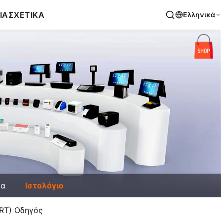
ΙΑ
ΣΧΕΤΙΚΑ
Ελληνικά
έα
Ιστολόγιο
PRT) Οδηγός