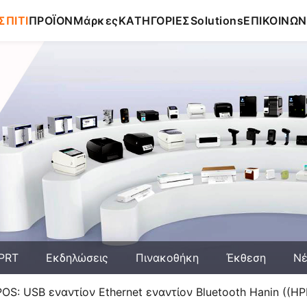
ΣΠΙΤΙ
ΠΡΟΪΟΝ
Μάρκες
ΚΑΤΗΓΟΡΙΕΣ
Solutions
ΕΠΙΚΟΙΝΩΝ
HPRT
Εκδηλώσεις
Πινακοθήκη
Έκθεση
Ν
OS: USB εναντίον Ethernet εναντίον Bluetooth Hanin ((H