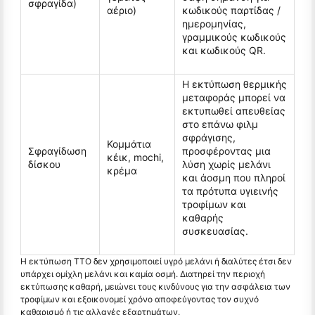
σφραγίδα)
αέριο)
κωδικούς παρτίδας /
ημερομηνίας,
γραμμικούς κωδικούς
και κωδικούς QR.
Η εκτύπωση θερμικής
μεταφοράς μπορεί να
εκτυπωθεί απευθείας
στο επάνω φιλμ
σφράγισης,
Κομμάτια
Σφραγίδωση
προσφέροντας μια
κέικ, mochi,
δίσκου
λύση χωρίς μελάνι
κρέμα
και άοσμη που πληροί
τα πρότυπα υγιεινής
τροφίμων και
καθαρής
συσκευασίας.
Η εκτύπωση TTO δεν χρησιμοποιεί υγρό μελάνι ή διαλύτες έτσι δεν
υπάρχει ομίχλη μελάνι και καμία οσμή. Διατηρεί την περιοχή
εκτύπωσης καθαρή, μειώνει τους κινδύνους για την ασφάλεια των
τροφίμων και εξοικονομεί χρόνο αποφεύγοντας τον συχνό
καθαρισμό ή τις αλλαγές εξαρτημάτων.