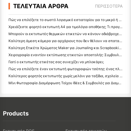
ΤΕΛΕΥΤΑΙΑ ΑΡΘΡΑ
ΠΕΡΙΣΣΌΤΕΡΑ
Πώς να επιλέξετε το σωστό λογισμικό εστιατορίου για το μικρό ή μεσαίο σας εστιατόριο
Χρειάζεστε φορητό εκτυπωτή A4 για τιμολόγια αποθήκης; Τι πραγματικά λειτουργεί
Μπορούν οι εκτυπωτές θερμικών ετικετών να κάνουν αδιάβροχες ετικέτες για προϊόντα μικρών επιχειρήσεων;
Καλύτερη άμεση κάμερα για αρχάριους που δεν θέλουν να σπαταλήσουν χαρτί
Καλύτερη Ετικέτα Χρώματος Maker για Journaling και Scrapbooking: Προσθέστε Περισσότερο Χρώμα σε Κάθε Σελίδα
Χειρογραφία εναντίον εκτύπωσης ετικετών αποστολής: Συμβουλές για τις μικρές επιχειρήσεις το 2026
Γιατί ο εκτυπωτής ετικέτας σας συνεχίζει να μπλοκάρει;
Πώς να επιλέξετε έναν εκτυπωτή φωτογραφιών τσέπης: ένας πλήρης οδηγός για τους χρήστες ημερολογίου, ταξιδιών και iPhone
Καλύτερος φορητός εκτυπωτής χωρίς μελάνι για ταξίδια, σχολεία και κινητή εργασία: Hanin MT620 Pro Review
Μίνι Φωτογραφία Διαμόρφωση Τοίχου Ιδέες & Συμβουλές για Διαμόρφωση Υπνοδωματίου και Κοιτώνα
Products
Εκτυπωτές POS
Εκτυπωτές ετικετών