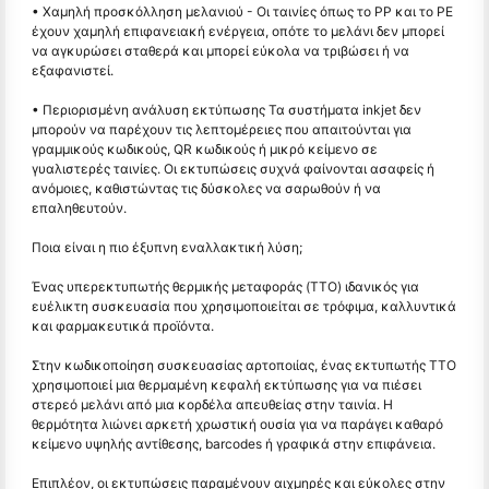
• Χαμηλή προσκόλληση μελανιού - Οι ταινίες όπως το PP και το PE
έχουν χαμηλή επιφανειακή ενέργεια, οπότε το μελάνι δεν μπορεί
να αγκυρώσει σταθερά και μπορεί εύκολα να τριβώσει ή να
εξαφανιστεί.
• Περιορισμένη ανάλυση εκτύπωσης Τα συστήματα inkjet δεν
μπορούν να παρέχουν τις λεπτομέρειες που απαιτούνται για
γραμμικούς κωδικούς, QR κωδικούς ή μικρό κείμενο σε
γυαλιστερές ταινίες. Οι εκτυπώσεις συχνά φαίνονται ασαφείς ή
ανόμοιες, καθιστώντας τις δύσκολες να σαρωθούν ή να
επαληθευτούν.
Ποια είναι η πιο έξυπνη εναλλακτική λύση;
Ένας υπερεκτυπωτής θερμικής μεταφοράς (TTO) ιδανικός για
ευέλικτη συσκευασία που χρησιμοποιείται σε τρόφιμα, καλλυντικά
και φαρμακευτικά προϊόντα.
Στην κωδικοποίηση συσκευασίας αρτοποιίας, ένας εκτυπωτής TTO
χρησιμοποιεί μια θερμαμένη κεφαλή εκτύπωσης για να πιέσει
στερεό μελάνι από μια κορδέλα απευθείας στην ταινία. Η
θερμότητα λιώνει αρκετή χρωστική ουσία για να παράγει καθαρό
κείμενο υψηλής αντίθεσης, barcodes ή γραφικά στην επιφάνεια.
Επιπλέον, οι εκτυπώσεις παραμένουν αιχμηρές και εύκολες στην