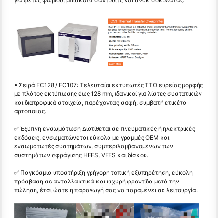
για φέτες ψωμιού, μπισκότα σάντουιτς και σνακ σοκολάτας.
• Σειρά FC128 / FC107: Τελευταίοι εκτυπωτές TTO ευρείας μορφής
με πλάτος εκτύπωσης έως 128 mm, ιδανικοί για λίστες συστατικών
και διατροφικά στοιχεία, παρέχοντας σαφή, συμβατή ετικέτα
αρτοποιίας.
✅ Έξυπνη ενσωμάτωση Διατίθεται σε πνευματικές ή ηλεκτρικές
εκδόσεις, ενσωματώνεται εύκολα με γραμμές OEM και
ενσωματωτές συστημάτων, συμπεριλαμβανομένων των
συστημάτων σφράγισης HFFS, VFFS και δίσκου.
✅ Παγκόσμια υποστήριξη γρήγορη τοπική εξυπηρέτηση, εύκολη
πρόσβαση σε ανταλλακτικά και ισχυρή φροντίδα μετά την
πώληση, έτσι ώστε η παραγωγή σας να παραμένει σε λειτουργία.