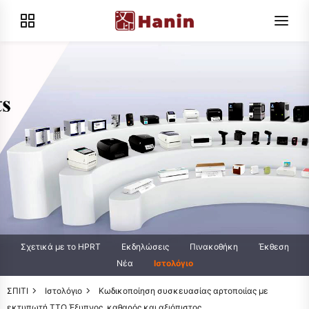
Σχετικά με το HPRT
Εκδηλώσεις
Πινακοθήκη
Έκθεση
Νέα
Ιστολόγιο
ΣΠΙΤΙ
Ιστολόγιο
Κωδικοποίηση συσκευασίας αρτοποιίας με
εκτυπωτή TTO Έξυπνος, καθαρός και αξιόπιστος