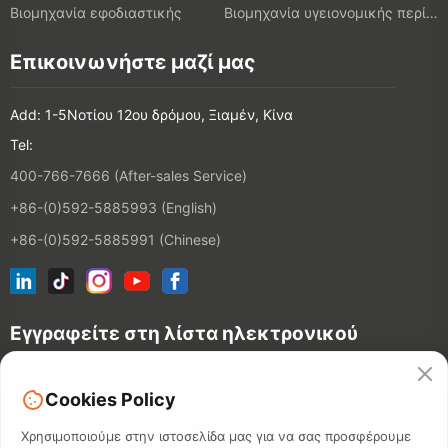
Βιομηχανία εφοδιαστικής
Βιομηχανία υγειονομικής περίθαλψης
Επικοινωνήστε μαζί μας
Add: 1-5Νοτίου 12ου δρόμου, Ξιαμέν, Κίνα
Tel:
400-766-7666 (After-sales Service)
+86-(0)592-5885993 (English)
+86-(0)592-5885991 (Chinese)
Εγγραφείτε στη λίστα ηλεκτρονικού
ταχυδρομείου μας
Cookies Policy
ΕΠΙΚΟΙΝΩΝ
Χρησιμοποιούμε στην ιστοσελίδα μας για να σας προσφέρουμε