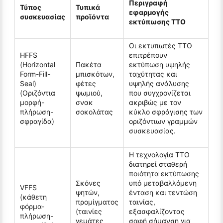
Περιγραφή
Τύπος
Τυπικά
εφαρμογής
συσκευασίας
προϊόντα
εκτύπωσης TTO
Οι εκτυπωτές TTO
HFFS
επιτρέπουν
(Horizontal
Πακέτα
εκτύπωση υψηλής
Form-Fill-
μπισκότων,
ταχύτητας και
Seal)
φέτες
υψηλής ανάλυσης
(Οριζόντια
ψωμιού,
που συγχρονίζεται
μορφή-
σνακ
ακριβώς με τον
πλήρωση-
σοκολάτας
κύκλο σφράγισης των
σφραγίδα)
οριζόντιων γραμμών
συσκευασίας.
Η τεχνολογία TTO
διατηρεί σταθερή
ποιότητα εκτύπωσης
Σκόνες
υπό μεταβαλλόμενη
VFFS
ψητών,
ένταση και τεντώση
(κάθετη
προμίγματος
ταινίας,
φόρμα-
(ταινίες
εξασφαλίζοντας
πλήρωση-
γεμάτες
σαφή σήμανση για