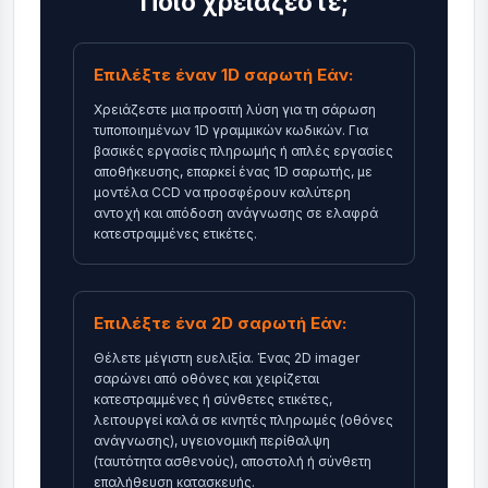
Ποιο χρειάζεστε;
Επιλέξτε έναν 1D σαρωτή Εάν:
Χρειάζεστε μια προσιτή λύση για τη σάρωση
τυποποιημένων 1D γραμμικών κωδικών. Για
βασικές εργασίες πληρωμής ή απλές εργασίες
αποθήκευσης, επαρκεί ένας 1D σαρωτής, με
μοντέλα CCD να προσφέρουν καλύτερη
αντοχή και απόδοση ανάγνωσης σε ελαφρά
κατεστραμμένες ετικέτες.
Επιλέξτε ένα 2D σαρωτή Εάν:
Θέλετε μέγιστη ευελιξία. Ένας 2D imager
σαρώνει από οθόνες και χειρίζεται
κατεστραμμένες ή σύνθετες ετικέτες,
λειτουργεί καλά σε κινητές πληρωμές (οθόνες
ανάγνωσης), υγειονομική περίθαλψη
(ταυτότητα ασθενούς), αποστολή ή σύνθετη
επαλήθευση κατασκευής.