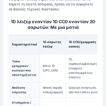
πάρετε τη σωστή απόφαση, πρέπει να τα συγκρίνετε
σε βασικές τεχνικές διαστάσεις.
1D λέιζερ εναντίον 1D CCD εναντίον 2D
σαρωτών: Με μια ματιά
1D σαρωτές
1D CCD/γραμμικές
Χαρακτηριστικό
λέιζερ
εικόνες
1D,
Τύποι
συμπεριλαμβανομένων
γραμμικών
Μόνο 1D
ελαφρώς
κωδικών που
(UPC, EAN)
κατεστραμμένων
υποστηρίζονται
ετικετών
Απόδοση
Απαιτεί ακριβή
Γρήγορη ανάγνωση
σάρωσης
ευθυγράμμιση
από πολλαπλές γωνίες
Χτυπημένοι /