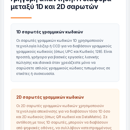
μεταξύ 1D και 2D σαρωτών
1D σαρωτές γραμμικών κωδικών
Οι σαρωτές γραμμικών κωδικών 1D χρησιμοποιούν
τεχνολογία λέιζερ ή CCD για να διαβάσουν γραμμικούς
γραμμικούς κωδικούς (όπως UPC και Κωδικός 128). Είναι
προσιτά, γρήγορα για βασικές εργασίες λιανικής
πώλησης και ιδανικά όταν χρειάζεστε μόνο να
σαρώσετε απλούς γραμμικούς κώδικες τυπωμένους σε
ετικέτες ή συσκευασία.
2D σαρωτές γραμμικών κωδικών
Οι 2D σαρωτές γραμμικών κωδικών χρησιμοποιούν
τεχνολογία απεικόνισης για να διαβάσουν τόσο 1D όσο
και 2D κωδικούς (όπως QR κωδικοί και DataMatrix). Σε
αντίθεση με τους 1D σαρωτές, μπορούν να διαβάσουν
από ψηφιακές οθόνες, να συλλάβουν κατεστραμμένους