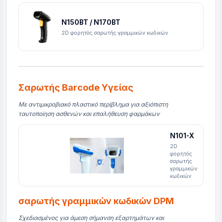
N150BT / N170BT
2D φορητός σαρωτής γραμμικών κωδικών
Σαρωτής Barcode Υγείας
Με αντιμικροβιακό πλαστικό περίβλημα για αξιόπιστη
ταυτοποίηση ασθενών και επαλήθευση φαρμάκων
Ν101-Χ
2D
φορητός
σαρωτής
γραμμικών
κωδικών
σαρωτής γραμμικών κωδικών DPM
Σχεδιασμένος για άμεση σήμανση εξαρτημάτων και