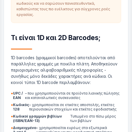
κωδικούς και να σαρώσουν πανκατευθυντικά,
καθιστώντας τους πιο ευέλικτους για σύγχρονες ροές
εργασίας.
Τι είναι 1D και 2D Barcodes;
1D barcodes (γραμμικοί barcodes) αποτελούνται από
παράλληλες γραμμές με ποικίλα πλάτη. Αποθηκεύουν
περιορισμένες αλφαβοαριθμικές πληροφορίες -
συνήθως μόνο δεκάδες χαρακτήρες ανά κώδικα. Οι
κοινοί τύποι 1D barcode περιλαμβάνουν:
●
UPC /
– που χρησιμοποιούνται σε προϊόντα λιανικής πώλησης
EAN
και καταναλωτικές συσκευασίες
●
Κωδικός
– χρησιμοποιείται σε ετικέτες αποστολής, ετικέτες
128
περιουσιακών στοιχείων και ετικέτες εφοδιαστικής
●
Κωδικοί γραμμών βιβλίων
Τυπωμένο στο πίσω μέρος
(ISBN/EAN-13)
των βιβλίων
●
Διαμειγμένο
– χρησιμοποιείται ευρέως στα εξωτερικά