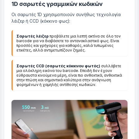
1D σαρωτές γραμμικών κωδικών
Οι σαρωτές 1D χρησιμοποιούν συνήθως τεχνολογία
λέιζερ ή CCD (κόκκινο φως):
Σαρωτές λέιζερ
προβάλετε μια λεπτή ακτίνα σε όλο τον
barcode για να διαβάσετε το αντανακλαστικό φως. Είναι
προσιτές και γρήγορες για καθαρές, καλά τυπωμένες
ετικέτες, αλλά αντιμετωπίζουν ζημιές.
Σαρωτές CCD (σαρωτές κόκκινου φωτός)
συλλάβετε
μια ολόκληρη εικόνα του barcode. Επειδή δεν έχουν
εύθραυστα κινούμενα μέρη, είναι πιο ανθεκτικά, ανθεκτικά
στην πτώση και σημαντικά καλύτερα στην ανάγνωση
φορημένων ή χαμηλής αντίθεσης κωδικών.