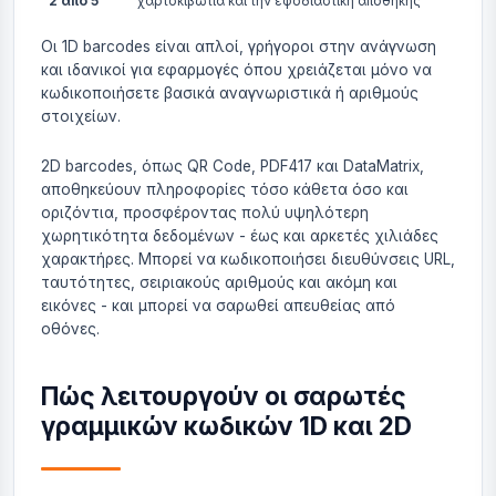
2 από 5
χαρτοκιβώτια και την εφοδιαστική αποθήκης
Οι 1D barcodes είναι απλοί, γρήγοροι στην ανάγνωση
και ιδανικοί για εφαρμογές όπου χρειάζεται μόνο να
κωδικοποιήσετε βασικά αναγνωριστικά ή αριθμούς
στοιχείων.
2D barcodes, όπως QR Code, PDF417 και DataMatrix,
αποθηκεύουν πληροφορίες τόσο κάθετα όσο και
οριζόντια, προσφέροντας πολύ υψηλότερη
χωρητικότητα δεδομένων - έως και αρκετές χιλιάδες
χαρακτήρες. Μπορεί να κωδικοποιήσει διευθύνσεις URL,
ταυτότητες, σειριακούς αριθμούς και ακόμη και
εικόνες - και μπορεί να σαρωθεί απευθείας από
οθόνες.
Πώς λειτουργούν οι σαρωτές
γραμμικών κωδικών 1D και 2D