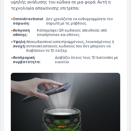
υψηλής ανάλυσης του κώδικα σε μια φορά. Αυτή η
τεχνολογία απεικόνισης επιτρέπει:
●
Omnidirectional
Δεν χρειάζεται να ευθυγραμμίσετε τον
σάρωση:
σαρωτή με τις ράβδους.
●
Ανάγαση
Καταγράφει QR κωδικούς απευθείας από
οθόνης:
smartphones και οθόνες.
●
Υψηλή
Αποκωδικοποιεί κατεστραμμένους, λευκασμένους ή
ανοχή:
αντανακλαστικούς κωδικούς που δεν μπορούν να
διαβάσουν τα 1D λέιζερ.
●
Αναδρομική
Διαβάζει όλους τους 1D barcodes με
συμβατότητα:
ευκολία.