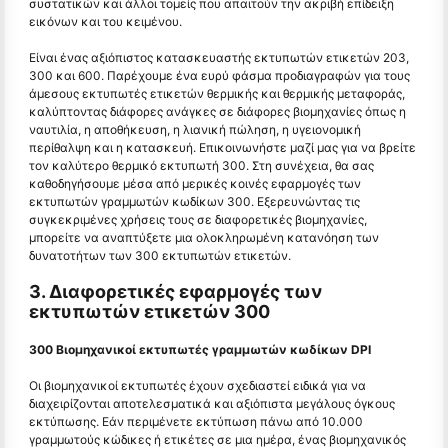
συστατικών και άλλοι τομείς που απαιτούν την ακριβή επίδειξη
εικόνων και του κειμένου.
Είναι ένας αξιόπιστος κατασκευαστής εκτυπωτών ετικετών 203,
300 και 600. Παρέχουμε ένα ευρύ φάσμα προδιαγραφών για τους
άμεσους εκτυπωτές ετικετών θερμικής και θερμικής μεταφοράς,
καλύπτοντας διάφορες ανάγκες σε διάφορες βιομηχανίες όπως η
ναυτιλία, η αποθήκευση, η λιανική πώληση, η υγειονομική
περίθαλψη και η κατασκευή. Επικοινωνήστε μαζί μας για να βρείτε
τον καλύτερο θερμικό εκτυπωτή 300. Στη συνέχεια, θα σας
καθοδηγήσουμε μέσα από μερικές κοινές εφαρμογές των
εκτυπωτών γραμμωτών κωδίκων 300. Εξερευνώντας τις
συγκεκριμένες χρήσεις τους σε διαφορετικές βιομηχανίες,
μπορείτε να αναπτύξετε μια ολοκληρωμένη κατανόηση των
δυνατοτήτων των 300 εκτυπωτών ετικετών.
3. Διαφορετικές εφαρμογές των
εκτυπωτών ετικετών 300
300 Βιομηχανικοί εκτυπωτές γραμμωτών κωδίκων DPI
Οι βιομηχανικοί εκτυπωτές έχουν σχεδιαστεί ειδικά για να
διαχειρίζονται αποτελεσματικά και αξιόπιστα μεγάλους όγκους
εκτύπωσης. Εάν περιμένετε εκτύπωση πάνω από 10.000
γραμμωτούς κώδικες ή ετικέτες σε μια ημέρα, ένας βιομηχανικός