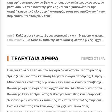
επιχειρήσεις μπορούν να βελτιστοποιήσουν τις λειτουργίες τους, να
βελτιώσουν την εικόνα της μάρκας και να εξασφαλίσουν την
ακριβή και οπτικά ελκυστική αναπαράσταση των προϊόντων ή των
περιουσιακών στοιχείων τους.
πρεβ:
Καλύτεροι εκτυπωτές φωτογραφιών για τη δημιουργία ημερολογίου φωτογραφιών και το Scrapbooking
Επόμενος:
2023 Νέος εκτυπωτής στιγμιαίας φωτογραφικής μηχανής Ζ1
ΤΕΛΕΥΤΑΙΑ ΑΡΘΡΑ
ΠΕΡΙΣΣΌΤΕΡΑ
Πώς να επιλέξετε το σωστό λογισμικό εστιατορίου για το μικρό ή μεσαίο σας εστιατόριο
Χρειάζεστε φορητό εκτυπωτή A4 για τιμολόγια αποθήκης; Τι πραγματικά λειτουργεί
Μπορούν οι εκτυπωτές θερμικών ετικετών να κάνουν αδιάβροχες ετικέτες για προϊόντα μικρών επιχειρήσεων;
Καλύτερη άμεση κάμερα για αρχάριους που δεν θέλουν να σπαταλήσουν χαρτί
Καλύτερη Ετικέτα Χρώματος Maker για Journaling και Scrapbooking: Προσθέστε Περισσότερο Χρώμα σε Κάθε Σελίδα
Χειρογραφία εναντίον εκτύπωσης ετικετών αποστολής: Συμβουλές για τις μικρές επιχειρήσεις το 2026
Γιατί ο εκτυπωτής ετικέτας σας συνεχίζει να μπλοκάρει;