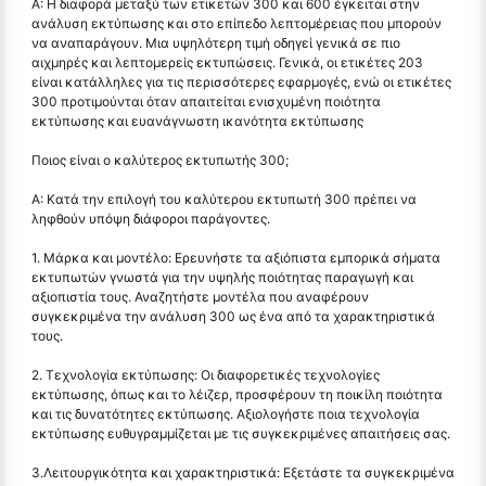
Α: Η διαφορά μεταξύ των ετικετών 300 και 600 έγκειται στην
ανάλυση εκτύπωσης και στο επίπεδο λεπτομέρειας που μπορούν
να αναπαράγουν. Μια υψηλότερη τιμή οδηγεί γενικά σε πιο
αιχμηρές και λεπτομερείς εκτυπώσεις. Γενικά, οι ετικέτες 203
είναι κατάλληλες για τις περισσότερες εφαρμογές, ενώ οι ετικέτες
300 προτιμούνται όταν απαιτείται ενισχυμένη ποιότητα
εκτύπωσης και ευανάγνωστη ικανότητα εκτύπωσης
Ποιος είναι ο καλύτερος εκτυπωτής 300;
Α: Κατά την επιλογή του καλύτερου εκτυπωτή 300 πρέπει να
ληφθούν υπόψη διάφοροι παράγοντες.
1. Μάρκα και μοντέλο: Ερευνήστε τα αξιόπιστα εμπορικά σήματα
εκτυπωτών γνωστά για την υψηλής ποιότητας παραγωγή και
αξιοπιστία τους. Αναζητήστε μοντέλα που αναφέρουν
συγκεκριμένα την ανάλυση 300 ως ένα από τα χαρακτηριστικά
τους.
2. Τεχνολογία εκτύπωσης: Οι διαφορετικές τεχνολογίες
εκτύπωσης, όπως και το λέιζερ, προσφέρουν τη ποικίλη ποιότητα
και τις δυνατότητες εκτύπωσης. Αξιολογήστε ποια τεχνολογία
εκτύπωσης ευθυγραμμίζεται με τις συγκεκριμένες απαιτήσεις σας.
3.Λειτουργικότητα και χαρακτηριστικά: Εξετάστε τα συγκεκριμένα