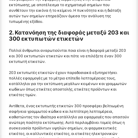
εκτύπωσης, με αποτέλεσμα το σχηματισμό σημείων που
συνθέτουν την εικόνα ή το κείμενο. Η πυκνότητα και η διάταξη
αυτών των σημείων επηρεάζουν άμεσα την ανάλυση της
τυπωμένης εξόδου.
2. Κατανόηση της διαφοράς μεταξύ 203 και
300 εκτυπωτών ετικετών
Πολλοί άνθρωποι αναρωτιούνται ποια είναι η διαφορά μεταξύ 203
και 300 εκτυπωτών ετικετών και πότε να επιλέξετε έναν 300
εκτυπωτή ετικετών.
203 εκτυπωτές ετικετών έχουν παραδοσιακά εξυπηρετήσει
πολλές εφαρμογές με το μέτριο επίπεδο λεπτομέρειας τους,
κατάλληλοι για την εκτύπωση μεγάλων κειμένων και γραμμωτών
κωδίκων όπως ετικέτες αποστολής, ετικέτες προϊόντων και
ετικέτες τιμών.
Αντίθετα, ένας εκτυπωτής ετικετών 300 προσφέρει βελτιωμένη
σαφήνεια γραμμωτού κώδικα και λεπτότερη λεπτομέρεια,
καθιστώντας τον ιδιαίτερα κατάλληλο για εφαρμογές που απαιτούν
ανώτερη ποιότητα εκτύπωσης. Αυτό περιλαμβάνει τομείς όπως η
συσκευασία προϊόντων υψηλών σημείων, οι φαρμακευτικές
ετικέτες, οι καλλυντικές ετικέτες, οι ετικέτες ηλεκτρονικών