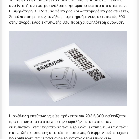
ανά ίντσα", ένα μέτρο ανάλυσης γραμμικού κώδικα και ετικετών.
Η υψηλότερη DPI δίνει σαφέστερες και λεπτομερέστερες ετικέτες.
Σε σύγκριση με τους συνήθως παρατηρούμενους εκτυπωτές 203
στην αγορά, ένας εκτυπωτής 300 παρέχει υψηλότερη ανάλυση.
Η ανάλυση εκτύπωσης, είτε πρόκειται για 203 ή 300 καθορίζεται
πρωτίστως από το στοιχείο της κεφαλής εκτύπωσης των
εκτυπωτών. Στην περίπτωση των θερμικών εκτυπωτών ετικετών,
η κεφαλή εκτύπωσης αποτελείται από μικρά θερμαντικά στοιχεία
που ρυθμίζουν την εφαρμογή θερμότητας στην επιφάνεια