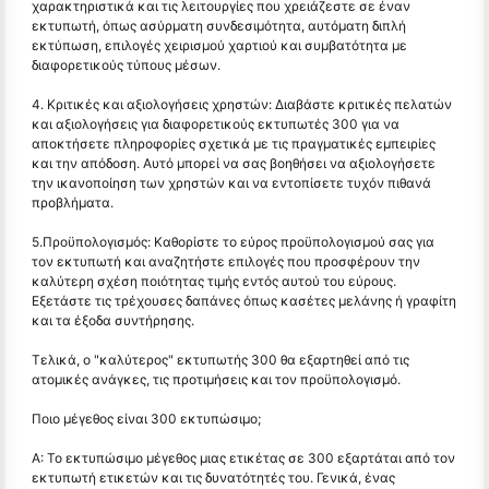
χαρακτηριστικά και τις λειτουργίες που χρειάζεστε σε έναν
εκτυπωτή, όπως ασύρματη συνδεσιμότητα, αυτόματη διπλή
εκτύπωση, επιλογές χειρισμού χαρτιού και συμβατότητα με
διαφορετικούς τύπους μέσων.
4. Κριτικές και αξιολογήσεις χρηστών: Διαβάστε κριτικές πελατών
και αξιολογήσεις για διαφορετικούς εκτυπωτές 300 για να
αποκτήσετε πληροφορίες σχετικά με τις πραγματικές εμπειρίες
και την απόδοση. Αυτό μπορεί να σας βοηθήσει να αξιολογήσετε
την ικανοποίηση των χρηστών και να εντοπίσετε τυχόν πιθανά
προβλήματα.
5.Προϋπολογισμός: Καθορίστε το εύρος προϋπολογισμού σας για
τον εκτυπωτή και αναζητήστε επιλογές που προσφέρουν την
καλύτερη σχέση ποιότητας τιμής εντός αυτού του εύρους.
Εξετάστε τις τρέχουσες δαπάνες όπως κασέτες μελάνης ή γραφίτη
και τα έξοδα συντήρησης.
Τελικά, ο "καλύτερος" εκτυπωτής 300 θα εξαρτηθεί από τις
ατομικές ανάγκες, τις προτιμήσεις και τον προϋπολογισμό.
Ποιο μέγεθος είναι 300 εκτυπώσιμο;
Α: Το εκτυπώσιμο μέγεθος μιας ετικέτας σε 300 εξαρτάται από τον
εκτυπωτή ετικετών και τις δυνατότητές του. Γενικά, ένας