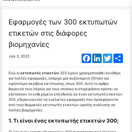
Εφαρμογές των 300 εκτυπωτών
ετικετών στις διάφορες
βιομηχανίες
Facebook
LinkedIn
Twitter
Shar
July 3, 2023
Ενώ οι
εκτυπωτές ετικετών
203 έχουν χρησιμοποιηθεί συνήθως
για πολλές εφαρμογές, υπάρχει μια αυξανόμενη ζήτηση για
υψηλότερη ακρίβεια εκτύπωσης, όπως 300. Αυτό το άρθρο
διερευνά τους λόγους για τους οποίους οι επιχειρήσεις πρέπει να
εξετάσουν το ενδεχόμενο επένδυσης σε έναν εκτυπωτή ετικετών
300, εξερευνώντας τις ευέλικτες εφαρμογές που προσφέρονται
από τους θερμικούς εκτυπωτές ετικετών υψηλής ανάλυσης σε
πολλές βιομηχανίες.
1. Τι είναι ένας εκτυπωτής ετικετών 300;
Το "σε έναν εκτυπωτή ετικετών 300 αναφέρεται στις "τελείες