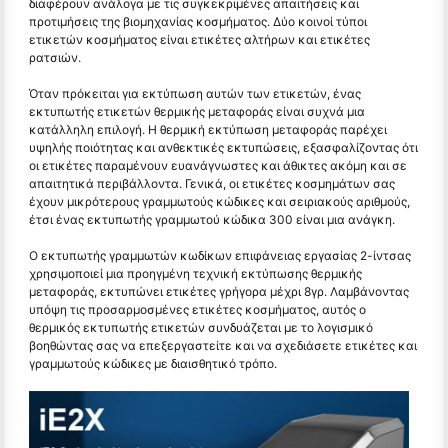
διαφέρουν ανάλογα με τις συγκεκριμένες απαιτήσεις και
προτιμήσεις της βιομηχανίας κοσμήματος. Δύο κοινοί τύποι
ετικετών κοσμήματος είναι ετικέτες αλτήρων και ετικέτες
ρατσιών.
Όταν πρόκειται για εκτύπωση αυτών των ετικετών, ένας
εκτυπωτής ετικετών θερμικής μεταφοράς είναι συχνά μια
κατάλληλη επιλογή. Η θερμική εκτύπωση μεταφοράς παρέχει
υψηλής ποιότητας και ανθεκτικές εκτυπώσεις, εξασφαλίζοντας ότι
οι ετικέτες παραμένουν ευανάγνωστες και άθικτες ακόμη και σε
απαιτητικά περιβάλλοντα. Γενικά, οι ετικέτες κοσμημάτων σας
έχουν μικρότερους γραμμωτούς κώδικες και σειριακούς αριθμούς,
έτσι ένας εκτυπωτής γραμμωτού κώδικα 300 είναι μια ανάγκη.
Ο εκτυπωτής γραμμωτών κωδίκων επιφάνειας εργασίας 2-ίντσας
χρησιμοποιεί μια προηγμένη τεχνική εκτύπωσης θερμικής
μεταφοράς, εκτυπώνει ετικέτες γρήγορα μέχρι 8γρ. Λαμβάνοντας
υπόψη τις προσαρμοσμένες ετικέτες κοσμήματος, αυτός ο
θερμικός εκτυπωτής ετικετών συνδυάζεται με το λογισμικό
βοηθώντας σας να επεξεργαστείτε και να σχεδιάσετε ετικέτες και
γραμμωτούς κώδικες με διαισθητικό τρόπο.