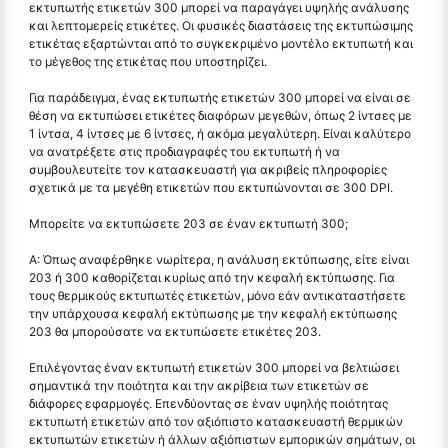
εκτυπωτής ετικετών 300 μπορεί να παραγάγει υψηλής ανάλυσης
και λεπτομερείς ετικέτες. Οι φυσικές διαστάσεις της εκτυπώσιμης
ετικέτας εξαρτώνται από το συγκεκριμένο μοντέλο εκτυπωτή και
το μέγεθος της ετικέτας που υποστηρίζει.
Για παράδειγμα, ένας εκτυπωτής ετικετών 300 μπορεί να είναι σε
θέση να εκτυπώσει ετικέτες διαφόρων μεγεθών, όπως 2 ίντσες με
1 ίντσα, 4 ίντσες με 6 ίντσες, ή ακόμα μεγαλύτερη. Είναι καλύτερο
να ανατρέξετε στις προδιαγραφές του εκτυπωτή ή να
συμβουλευτείτε τον κατασκευαστή για ακριβείς πληροφορίες
σχετικά με τα μεγέθη ετικετών που εκτυπώνονται σε 300 DPI.
Μπορείτε να εκτυπώσετε 203 σε έναν εκτυπωτή 300;
Α: Όπως αναφέρθηκε νωρίτερα, η ανάλυση εκτύπωσης, είτε είναι
203 ή 300 καθορίζεται κυρίως από την κεφαλή εκτύπωσης. Για
τους θερμικούς εκτυπωτές ετικετών, μόνο εάν αντικαταστήσετε
την υπάρχουσα κεφαλή εκτύπωσης με την κεφαλή εκτύπωσης
203 θα μπορούσατε να εκτυπώσετε ετικέτες 203.
Επιλέγοντας έναν εκτυπωτή ετικετών 300 μπορεί να βελτιώσει
σημαντικά την ποιότητα και την ακρίβεια των ετικετών σε
διάφορες εφαρμογές. Επενδύοντας σε έναν υψηλής ποιότητας
εκτυπωτή ετικετών από τον αξιόπιστο κατασκευαστή θερμικών
εκτυπωτών ετικετών ή άλλων αξιόπιστων εμπορικών σημάτων, οι