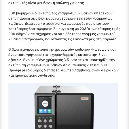
εκτυπωτής είναι μια ιδανική επιλογή για εσάς.
300 βιομηχανικοί εκτυπωτές γραμμωτών κωδίκων υπερέχουν
στην παροχή ακριβών και ανιχνεύσιμων ετικετών γραμμωτών
κωδίκων, ιδιαίτερα κατάλληλοι για εφαρμογές που απαιτούν
λεπτότερες λεπτομέρειες. Σε σύγκριση με 203Οι υψηλότερες τιμές
300 οδηγούν σε αιχμηρές και ακριβέστερες γραμμές γραμμωτού
κώδικα ή τετράγωνα, καθιστώντας τις ευκολότερες στη σάρωση.
Ο βιομηχανικός εκτυπωτής γραμμωτών κωδίκων 4-ιντσών είναι
ένας τόσο γρήγορος και ισχυρός θερμικός εκτυπωτής. Είναι
εξοπλισμένο με οθόνη χρώματος 3.5-ίντσας και υποστηρίζει την
εκτύπωση γραμμωτών κωδίκων σε αναλύσεις 203 και 600.
Προσφέρει διάφορες διεπαφές, συμπεριλαμβανομένων σειριακών,
και προαιρετικής σύνδεσης.