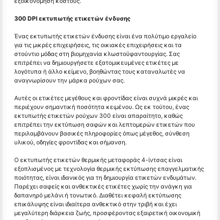
εξοικονόμηση κόστους.
300 DPI εκτυπωτής ετικετών ένδυσης
Ένας εκτυπωτής ετικετών ένδυσης είναι ένα πολύτιμο εργαλείο
για τις μικρές επιχειρήσεις, τις οικιακές επιχειρήσεις και τα
στούντιο μόδας στη βιομηχανία κλωστοϋφαντουργίας. Σας
επιτρέπει να δημιουργήσετε εξατομικευμένες ετικέτες με
λογότυπα ή άλλο κείμενο, βοηθώντας τους καταναλωτές να
αναγνωρίσουν την μάρκα ρούχων σας.
Αυτές οι ετικέτες μεγέθους και φροντίδας είναι συχνά μικρές και
περιέχουν σημαντική ποσότητα κειμένου. Ως εκ τούτου, ένας
εκτυπωτής ετικετών ρούχων 300 είναι απαραίτητο, καθώς
επιτρέπει την εκτύπωση σαφών και λεπτομερών ετικετών που
περιλαμβάνουν βασικές πληροφορίες όπως μέγεθος, σύνθεση
υλικού, οδηγίες φροντίδας και σήμανση.
Ο εκτυπωτής ετικετών θερμικής μεταφοράς 4-ίντσας είναι
εξοπλισμένος με τεχνολογία θερμικής εκτύπωσης επαγγελματικής
ποιότητας, είναι ιδανικός για τη δημιουργία ετικετών ενδυμάτων.
Παρέχει σαφείς και ανθεκτικές ετικέτες χωρίς την ανάγκη για
δαπανηρό μελάνι ή τονωτικό. Διαθέτει κεφαλή εκτύπωσης
επικάλυψης είναι ιδιαίτερα ανθεκτικό στην τριβή και έχει
μεγαλύτερη διάρκεια ζωής, προσφέροντας εξαιρετική οικονομική