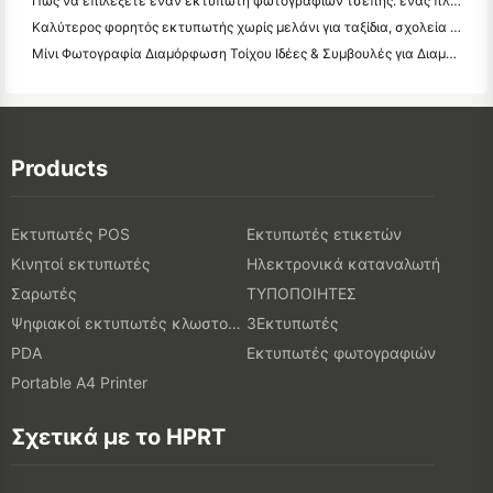
Πώς να επιλέξετε έναν εκτυπωτή φωτογραφιών τσέπης: ένας πλήρης οδηγός για τους χρήστες ημερολογίου, ταξιδιών και iPhone
Καλύτερος φορητός εκτυπωτής χωρίς μελάνι για ταξίδια, σχολεία και κινητή εργασία: Hanin MT620 Pro Review
Μίνι Φωτογραφία Διαμόρφωση Τοίχου Ιδέες & Συμβουλές για Διαμόρφωση Υπνοδωματίου και Κοιτώνα
Products
Εκτυπωτές POS
Εκτυπωτές ετικετών
Κινητοί εκτυπωτές
Ηλεκτρονικά καταναλωτή
Σαρωτές
ΤΥΠΟΠΟΙΗΤΕΣ
Ψηφιακοί εκτυπωτές κλωστοϋφαντουργικών προϊόντων
3Εκτυπωτές
PDA
Εκτυπωτές φωτογραφιών
Portable A4 Printer
Σχετικά με το HPRT