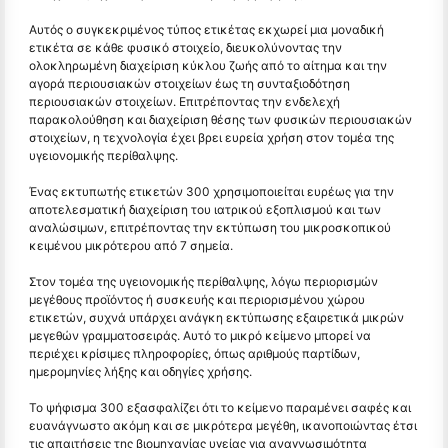
Αυτός ο συγκεκριμένος τύπος ετικέτας εκχωρεί μια μοναδική
ετικέτα σε κάθε φυσικό στοιχείο, διευκολύνοντας την
ολοκληρωμένη διαχείριση κύκλου ζωής από το αίτημα και την
αγορά περιουσιακών στοιχείων έως τη συνταξιοδότηση
περιουσιακών στοιχείων. Επιτρέποντας την ενδελεχή
παρακολούθηση και διαχείριση θέσης των φυσικών περιουσιακών
στοιχείων, η τεχνολογία έχει βρει ευρεία χρήση στον τομέα της
υγειονομικής περίθαλψης.
Ένας εκτυπωτής ετικετών 300 χρησιμοποιείται ευρέως για την
αποτελεσματική διαχείριση του ιατρικού εξοπλισμού και των
αναλώσιμων, επιτρέποντας την εκτύπωση του μικροσκοπικού
κειμένου μικρότερου από 7 σημεία.
Στον τομέα της υγειονομικής περίθαλψης, λόγω περιορισμών
μεγέθους προϊόντος ή συσκευής και περιορισμένου χώρου
ετικετών, συχνά υπάρχει ανάγκη εκτύπωσης εξαιρετικά μικρών
μεγεθών γραμματοσειράς. Αυτό το μικρό κείμενο μπορεί να
περιέχει κρίσιμες πληροφορίες, όπως αριθμούς παρτίδων,
ημερομηνίες λήξης και οδηγίες χρήσης.
Το ψήφισμα 300 εξασφαλίζει ότι το κείμενο παραμένει σαφές και
ευανάγνωστο ακόμη και σε μικρότερα μεγέθη, ικανοποιώντας έτσι
τις απαιτήσεις της βιομηχανίας υγείας για αναγνωσιμότητα