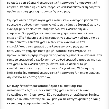
εργασίας στη φόρμα.Η χειρωνακτική καταγραφή είναι εντατική
εργασία, περίπλοκη και δεν μπορεί να αντικατοπτρίζει τη ροή των
προϊόντων στη γραμμή παραγωγής εγκαίρως.
Σήμερα, όταν η τεχνολογία γραμμωτών κωδίκων χρησιμοποιείται
ευρέως, ο αριθμός των παραγγελιών, των τύπων εξαρτημάτων, και
των αριθμών προϊόντων μπορούν όλοι να κωδικοποιηθούν
γραμμικά. Οι εργαζόμενοι μπορούν να χρησιμοποιήσουν έναν
επιτραπέζιο ή βιομηχανικό εκτυπωτή γραμμωτών κωδίκων για να
τυπώσουν την ετικέτα γραμμωτών κωδίκων και να την
επικολλήσουν στη γραμμή συνελεύσεων εγκαίρως για να
επιτύχουν τη γρήγορη καταγραφή. Αφότου συγκεντρωθεί το
προϊόν, ο επιθεωρητής γραμμών παραγωγής μπορεί να σαρώσει την
ετικέτα γραμμωτών κωδίκων, τον αριθμό γραμμών παραγωγής και
τον γραμμωτό κώδικα εργαζομένων, και να στείλει τα μη
κατάλληλα προϊόντα για την επισκευή εγκαίρως. Ολόκληρη η
διαδικασία δεν απαιτεί χειρωνακτική καταγραφή, η οποία μειώνει
σημαντικά το κόστος εργασίας.
Με υψηλής ποιότητας αποτελέσματα εκτύπωσης και
ανταγωνιστικές τιμές, οι εκτυπωτές γραμμωτών κωδίκων
ξεχωρίζουν στη βιομηχανία. Εάν χρειάζεστε οποιαδήποτε βοήθεια,
παρακαλώ επικοινωνήστε μαζί μας για τις επαγγελματικές λύσεις
εκτύπωσης γραμμωτών κωδίκων.