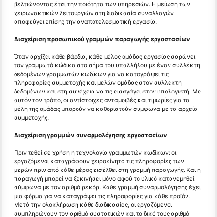
βελτιώνοντας έτσι την ποιότητα των υπηρεσιών. Η μείωση των
χειρωνακτικών λειτουργιών στη διαδικασία συναλλαγών
αποφεύγει επίσης την αναποτελεσματική εργασία.
Διαχείριση προσωπικού γραμμών παραγωγής εργοστασίων
Όταν αρχίζει κάθε βάρδια, κάθε μέλος ομάδας εργασίας σαρώνει
τον γραμμωτό κώδικα στο σήμα του υπαλλήλου με έναν συλλέκτη
δεδομένων γραμμωτών κωδίκων για να καταγράψει τις
πληροφορίες συμμετοχής και μελών ομάδας στον συλλέκτη
δεδομένων και στη συνέχεια να τις εισαγάγει στον υπολογιστή. Με
αυτόν τον τρόπο, οι αντίστοιχες ανταμοιβές και τιμωρίες για τα
μέλη της ομάδας μπορούν να καθοριστούν σύμφωνα με τα αρχεία
συμμετοχής.
Διαχείριση γραμμών συναρμολόγησης εργοστασίων
Πριν τεθεί σε χρήση η τεχνολογία γραμμωτών κωδίκων: οι
εργαζόμενοι καταγράφουν χειροκίνητα τις πληροφορίες των
μερών πριν από κάθε μέρος εισέλθει στη γραμμή παραγωγής. Και η
παραγωγή μπορεί να ξεκινήσει μόνο αφού το υλικό κατανεμηθεί
σύμφωνα με τον αριθμό ρεκόρ. Κάθε γραμμή συναρμολόγησης έχει
μια φόρμα για να καταγράψει τις πληροφορίες για κάθε προϊόν.
Μετά την ολοκλήρωση κάθε διαδικασίας, οι εργαζόμενοι
συμπληρώνουν τον αριθμό συστατικών και το δικό τους αριθμό