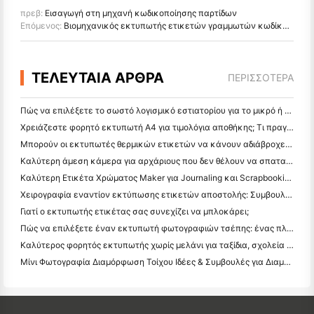
πρεβ:
Εισαγωγή στη μηχανή κωδικοποίησης παρτίδων
Επόμενος:
Βιομηχανικός εκτυπωτής ετικετών γραμμωτών κωδίκων Επισκόπηση
ΤΕΛΕΥΤΑΙΑ ΑΡΘΡΑ
ΠΕΡΙΣΣΌΤΕΡΑ
Πώς να επιλέξετε το σωστό λογισμικό εστιατορίου για το μικρό ή μεσαίο σας εστιατόριο
Χρειάζεστε φορητό εκτυπωτή A4 για τιμολόγια αποθήκης; Τι πραγματικά λειτουργεί
Μπορούν οι εκτυπωτές θερμικών ετικετών να κάνουν αδιάβροχες ετικέτες για προϊόντα μικρών επιχειρήσεων;
Καλύτερη άμεση κάμερα για αρχάριους που δεν θέλουν να σπαταλήσουν χαρτί
Καλύτερη Ετικέτα Χρώματος Maker για Journaling και Scrapbooking: Προσθέστε Περισσότερο Χρώμα σε Κάθε Σελίδα
Χειρογραφία εναντίον εκτύπωσης ετικετών αποστολής: Συμβουλές για τις μικρές επιχειρήσεις το 2026
Γιατί ο εκτυπωτής ετικέτας σας συνεχίζει να μπλοκάρει;
Πώς να επιλέξετε έναν εκτυπωτή φωτογραφιών τσέπης: ένας πλήρης οδηγός για τους χρήστες ημερολογίου, ταξιδιών και iPhone
Καλύτερος φορητός εκτυπωτής χωρίς μελάνι για ταξίδια, σχολεία και κινητή εργασία: Hanin MT620 Pro Review
Μίνι Φωτογραφία Διαμόρφωση Τοίχου Ιδέες & Συμβουλές για Διαμόρφωση Υπνοδωματίου και Κοιτώνα