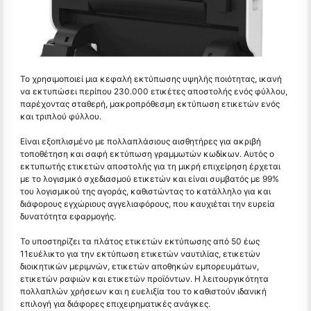
Το χρησιμοποιεί μια κεφαλή εκτύπωσης υψηλής ποιότητας, ικανή
να εκτυπώσει περίπου 230.000 ετικέτες αποστολής ενός φύλλου,
παρέχοντας σταθερή, μακροπρόθεσμη εκτύπωση ετικετών ενός
και τριπλού φύλλου.
Είναι εξοπλισμένο με πολλαπλάσιους αισθητήρες για ακριβή
τοποθέτηση και σαφή εκτύπωση γραμμωτών κωδίκων. Αυτός ο
εκτυπωτής ετικετών αποστολής για τη μικρή επιχείρηση έρχεται
με το λογισμικό σχεδιασμού ετικετών και είναι συμβατός με 99%
του λογισμικού της αγοράς, καθιστώντας το κατάλληλο για και
διάφορους εγχώριους αγγελιαφόρους, που καυχιέται την ευρεία
δυνατότητα εφαρμογής.
Το υποστηρίζει τα πλάτος ετικετών εκτύπωσης από 50 έως
11ευέλικτο για την εκτύπωση ετικετών ναυτιλίας, ετικετών
διοικητικών μεριμνών, ετικετών αποθηκών εμπορευμάτων,
ετικετών ραφιών και ετικετών προϊόντων. Η λειτουργικότητα
πολλαπλών χρήσεων και η ευελιξία του το καθιστούν ιδανική
επιλογή για διάφορες επιχειρηματικές ανάγκες.