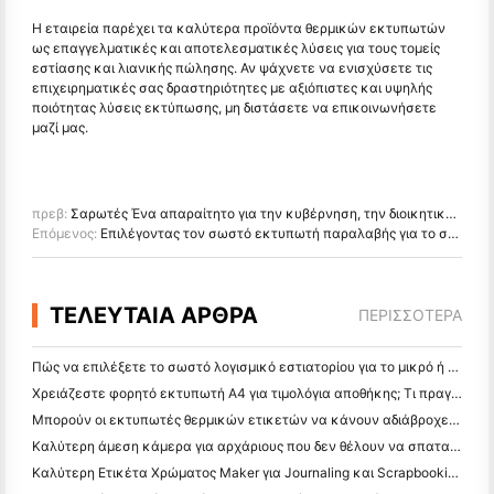
Η εταιρεία παρέχει τα καλύτερα προϊόντα θερμικών εκτυπωτών
ως επαγγελματικές και αποτελεσματικές λύσεις για τους τομείς
εστίασης και λιανικής πώλησης. Αν ψάχνετε να ενισχύσετε τις
επιχειρηματικές σας δραστηριότητες με αξιόπιστες και υψηλής
ποιότητας λύσεις εκτύπωσης, μη διστάσετε να επικοινωνήσετε
μαζί μας.
πρεβ:
Σαρωτές Ένα απαραίτητο για την κυβέρνηση, την διοικητική μέριμνα και τη διαχείριση εγγράφων
Επόμενος:
Επιλέγοντας τον σωστό εκτυπωτή παραλαβής για το σύστημα καταστημάτων γάλακτος και τσαγιού φυσαλίδων
ΤΕΛΕΥΤΑΙΑ ΑΡΘΡΑ
ΠΕΡΙΣΣΌΤΕΡΑ
Πώς να επιλέξετε το σωστό λογισμικό εστιατορίου για το μικρό ή μεσαίο σας εστιατόριο
Χρειάζεστε φορητό εκτυπωτή A4 για τιμολόγια αποθήκης; Τι πραγματικά λειτουργεί
Μπορούν οι εκτυπωτές θερμικών ετικετών να κάνουν αδιάβροχες ετικέτες για προϊόντα μικρών επιχειρήσεων;
Καλύτερη άμεση κάμερα για αρχάριους που δεν θέλουν να σπαταλήσουν χαρτί
Καλύτερη Ετικέτα Χρώματος Maker για Journaling και Scrapbooking: Προσθέστε Περισσότερο Χρώμα σε Κάθε Σελίδα