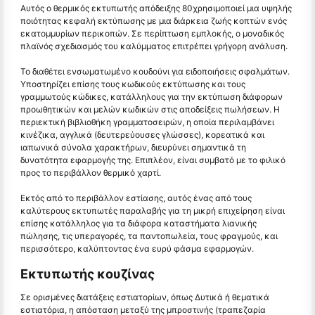
Αυτός ο θερμικός εκτυπωτής απόδειξης 80χρησιμοποιεί μια υψηλής
ποιότητας κεφαλή εκτύπωσης με μια διάρκεια ζωής κοπτών ενός
εκατομμυρίων περικοπών. Σε περίπτωση εμπλοκής, ο μοναδικός
πλαϊνός σχεδιασμός του καλύμματος επιτρέπει γρήγορη ανάλυση.
Το διαθέτει ενσωματωμένο κουδούνι για ειδοποιήσεις σφαλμάτων.
Υποστηρίζει επίσης τους κωδικούς εκτύπωσης και τους
γραμμωτούς κώδικες, κατάλληλους για την εκτύπωση διάφορων
προωθητικών και μελών κωδικών στις αποδείξεις πωλήσεων. Η
περιεκτική βιβλιοθήκη γραμματοσειρών, η οποία περιλαμβάνει
κινέζικα, αγγλικά (δευτερεύουσες γλώσσες), κορεατικά και
ιαπωνικά σύνολα χαρακτήρων, διευρύνει σημαντικά τη
δυνατότητα εφαρμογής της. Επιπλέον, είναι συμβατό με το φιλικό
προς το περιβάλλον θερμικό χαρτί.
Εκτός από το περιβάλλον εστίασης, αυτός ένας από τους
καλύτερους εκτυπωτές παραλαβής για τη μικρή επιχείρηση είναι
επίσης κατάλληλος για τα διάφορα καταστήματα λιανικής
πώλησης, τις υπεραγορές, τα παντοπωλεία, τους φραγμούς, και
περισσότερο, καλύπτοντας ένα ευρύ φάσμα εφαρμογών.
Εκτυπωτής κουζίνας
Σε ορισμένες διατάξεις εστιατορίων, όπως Δυτικά ή θεματικά
εστιατόρια, η απόσταση μεταξύ της μπροστινής (τραπεζαρία