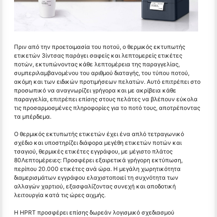
Πριν από την προετοιμασία του ποτού, ο θερμικός εκτυπωτής
ετικετών 3ίντσας παράγει σαφείς και λεπτομερείς ετικέτες
ποτών, εκτυπώνοντας κάθε λεπτομέρεια της παραγγελίας,
συμπεριλαμβανομένου του αριθμού διαταγής, του τύπου ποτού,
ακόμη και των ειδικών προτιμήσεων πελατών. Αυτό επιτρέπει στο
προσωπικό να αναγνωρίζει γρήγορα και με ακρίβεια κάθε
παραγγελία, επιτρέπει επίσης στους πελάτες να βλέπουν εύκολα
τις προσαρμοσμένες πληροφορίες για το ποτό τους, αποτρέποντας
τα μπέρδεμα.
Ο θερμικός εκτυπωτής ετικετών έχει ένα απλό τετραγωνικό
σχέδιο και υποστηρίζει διάφορα μεγέθη ετικετών ποτών και
τσαγιού, θερμικές ετικέτες εγγράφου, με μέγιστο πλάτος
80Λεπτομέρειες: Προσφέρει εξαιρετικά γρήγορη εκτύπωση,
περίπου 20.000 ετικέτες ανά ώρα. Η μεγάλη χωρητικότητα
διαμερισμάτων εγγράφου ελαχιστοποιεί τη συχνότητα των
αλλαγών χαρτιού, εξασφαλίζοντας συνεχή και αποδοτική
λειτουργία κατά τις ώρες αιχμής.
Η HPRT προσφέρει επίσης δωρεάν λογισμικό σχεδιασμού