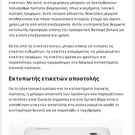
ετικετών. Με αυτό, οι επιχειρήσεις μπορούν να ξεκλειδώσουν
πολυάριθμα πρότυπα βιομηχανίας, όπως κοσμήματα, λιανική
πώληση τροφίμων, ποτά τσαγιού γάλακτος, διοικητική μέριμνα
αποθήκευσης και πάγια περιουσιακά στοιχεία, έτοιμα για άμεση
χρήση μετά από απλή επεξεργασία. Αυτός ο επιτραπέζιος θερμικός
εκτυπωτής προσφέρει επίσης την προαιρετική διεπαφή βολική για
την κινητή επεξεργασία και χρήση.
Εκτός από τις ετικέτες ποτών, μπορεί επίσης να τυπώσει τις
ετικέτες ενδυμάτων, τις ετικέτες κοσμήματος, τις μαγειρεμένες
ετικέτες τροφίμων, τις ετικέτες φρέσκων φρούτων, και
περισσότερο, ευρέως εφαρμόσιμες στα διάφορα καταστήματα
λιανικής πώλησης.
Εκτυπωτής ετικετών αποστολής
Για το ηλεκτρονικό εμπόριο και τα καταστήματα λιανικής
πώλησης, η γρήγορη αποστολή των προϊόντων που παραγγέλνουν
οι πελάτες είναι ζωτικής σημασίας και ένα ζωτικό βήμα είναι η
τοποθέτηση ετικετών αποστολής στα συσκευασμένα αγαθά το
συντομότερο δυνατό για να παραλάβει ο ταχυδρόμος.