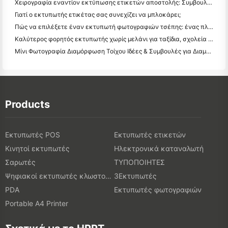
Χειρογραφία εναντίον εκτύπωσης ετικετών αποστολής: Συμβουλές για τις μικρές επιχειρήσεις το 2026
Γιατί ο εκτυπωτής ετικέτας σας συνεχίζει να μπλοκάρει;
Πώς να επιλέξετε έναν εκτυπωτή φωτογραφιών τσέπης: ένας πλήρης οδηγός για τους χρήστες ημερολογίου, ταξιδιών και iPhone
Καλύτερος φορητός εκτυπωτής χωρίς μελάνι για ταξίδια, σχολεία και κινητή εργασία: Hanin MT620 Pro Review
Μίνι Φωτογραφία Διαμόρφωση Τοίχου Ιδέες & Συμβουλές για Διαμόρφωση Υπνοδωματίου και Κοιτώνα
Products
Εκτυπωτές POS
Εκτυπωτές ετικετών
Κινητοί εκτυπωτές
Ηλεκτρονικά καταναλωτή
Σαρωτές
ΤΥΠΟΠΟΙΗΤΕΣ
Ψηφιακοί εκτυπωτές κλωστοϋφαντουργικών προϊόντων
3Εκτυπωτές
PDA
Εκτυπωτές φωτογραφιών
Portable A4 Printer