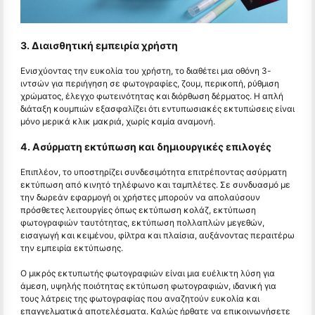
3. Διαισθητική εμπειρία χρήστη
Ενισχύοντας την ευκολία του χρήστη, το διαθέτει μια οθόνη 3-
ιντσών για περιήγηση σε φωτογραφίες, ζουμ, περικοπή, ρύθμιση
χρώματος, έλεγχο φωτεινότητας και διόρθωση δέρματος. Η απλή
διάταξη κουμπιών εξασφαλίζει ότι εντυπωσιακές εκτυπώσεις είναι
μόνο μερικά κλικ μακριά, χωρίς καμία αναμονή.
4. Ασύρματη εκτύπωση και δημιουργικές επιλογές
Επιπλέον, το υποστηρίζει συνδεσιμότητα επιτρέποντας ασύρματη
εκτύπωση από κινητό τηλέφωνο και ταμπλέτες. Σε συνδυασμό με
την δωρεάν εφαρμογή οι χρήστες μπορούν να απολαύσουν
πρόσθετες λειτουργίες όπως εκτύπωση κολάζ, εκτύπωση
φωτογραφιών ταυτότητας, εκτύπωση πολλαπλών μεγεθών,
εισαγωγή και κειμένου, φίλτρα και πλαίσια, αυξάνοντας περαιτέρω
την εμπειρία εκτύπωσης.
Ο μικρός εκτυπωτής φωτογραφιών είναι μια ευέλικτη λύση για
άμεση, υψηλής ποιότητας εκτύπωση φωτογραφιών, ιδανική για
τους λάτρεις της φωτογραφίας που αναζητούν ευκολία και
επαγγελματικά αποτελέσματα. Καλώς ήρθατε να επικοινωνήσετε