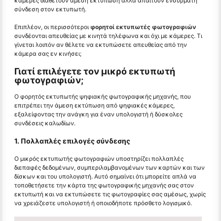
κάμερες διαθέτουν άμεση εκτύπωση αλλά απαιτούν ενσύρματη
σύνδεση στον εκτυπωτή.
Επιπλέον, οι περισσότεροι
φορητοί εκτυπωτές φωτογραφιών
συνδέονται απευθείας με κινητά τηλέφωνα και όχι με κάμερες. Τι
γίνεται λοιπόν αν θέλετε να εκτυπώσετε απευθείας από την
κάμερα σας εν κινήσει;
Γιατί επιλέγετε τον μικρό εκτυπωτή
φωτογραφιών;
Ο φορητός εκτυπωτής ψηφιακής φωτογραφικής μηχανής, που
επιτρέπει την άμεση εκτύπωση από ψηφιακές κάμερες,
εξαλείφοντας την ανάγκη για έναν υπολογιστή ή δύσκολες
συνδέσεις καλωδίων.
1. Πολλαπλές επιλογές σύνδεσης
Ο μικρός εκτυπωτής φωτογραφιών υποστηρίζει πολλαπλές
διεπαφές δεδομένων, συμπεριλαμβανομένων των καρτών και των
δίσκων και του υπολογιστή. Αυτό σημαίνει ότι μπορείτε απλά να
τοποθετήσετε την κάρτα της φωτογραφικής μηχανής σας στον
εκτυπωτή και να εκτυπώσετε τις φωτογραφίες σας αμέσως, χωρίς
να χρειάζεστε υπολογιστή ή οποιοδήποτε πρόσθετο λογισμικό.