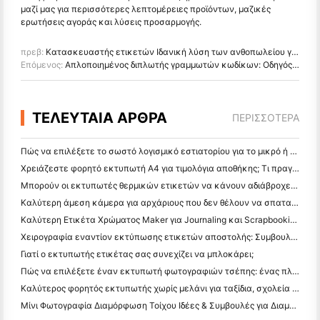
μαζί μας για περισσότερες λεπτομέρειες προϊόντων, μαζικές
ερωτήσεις αγοράς και λύσεις προσαρμογής.
πρεβ:
Κατασκευαστής ετικετών Ιδανική λύση των ανθοπωλείου για τις γρήγορες και εύκολες ετικέτες μηνυμάτων καρτών
Επόμενος:
Απλοποιημένος διπλωτής γραμμωτών κωδίκων: Οδηγός για τους συνδυασμούς ανιχνευτών και εκτυπωτών
ΤΕΛΕΥΤΑΙΑ ΑΡΘΡΑ
ΠΕΡΙΣΣΌΤΕΡΑ
Πώς να επιλέξετε το σωστό λογισμικό εστιατορίου για το μικρό ή μεσαίο σας εστιατόριο
Χρειάζεστε φορητό εκτυπωτή A4 για τιμολόγια αποθήκης; Τι πραγματικά λειτουργεί
Μπορούν οι εκτυπωτές θερμικών ετικετών να κάνουν αδιάβροχες ετικέτες για προϊόντα μικρών επιχειρήσεων;
Καλύτερη άμεση κάμερα για αρχάριους που δεν θέλουν να σπαταλήσουν χαρτί
Καλύτερη Ετικέτα Χρώματος Maker για Journaling και Scrapbooking: Προσθέστε Περισσότερο Χρώμα σε Κάθε Σελίδα
Χειρογραφία εναντίον εκτύπωσης ετικετών αποστολής: Συμβουλές για τις μικρές επιχειρήσεις το 2026
Γιατί ο εκτυπωτής ετικέτας σας συνεχίζει να μπλοκάρει;
Πώς να επιλέξετε έναν εκτυπωτή φωτογραφιών τσέπης: ένας πλήρης οδηγός για τους χρήστες ημερολογίου, ταξιδιών και iPhone
Καλύτερος φορητός εκτυπωτής χωρίς μελάνι για ταξίδια, σχολεία και κινητή εργασία: Hanin MT620 Pro Review
Μίνι Φωτογραφία Διαμόρφωση Τοίχου Ιδέες & Συμβουλές για Διαμόρφωση Υπνοδωματίου και Κοιτώνα