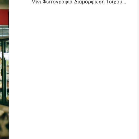
Μίνι Φωτογραφία Διαμόρφωση Τοίχου Ιδέες & Συμβουλές για Διαμόρφωση Υπνοδωματίου και Κοιτώνα