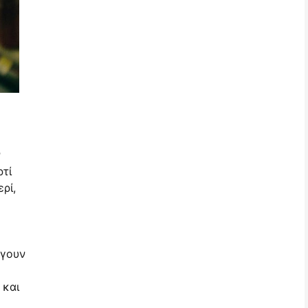
ν
ρτί
ρί,
άγουν
 και