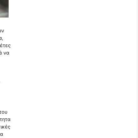
ων
α,
λέτες
ά να
ς
του
τητα
τικές
τα