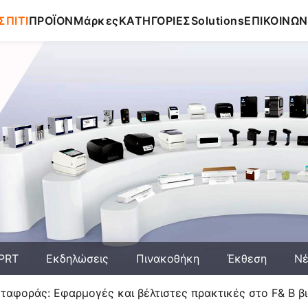
ΣΠΙΤΙ
ΠΡΟΪΟΝ
Μάρκες
ΚΑΤΗΓΟΡΙΕΣ
Solutions
ΕΠΙΚΟΙΝΩΝ
HPRT
Εκδηλώσεις
Πινακοθήκη
Έκθεση
Ν
ταφοράς: Εφαρμογές και βέλτιστες πρακτικές στο F& Β β