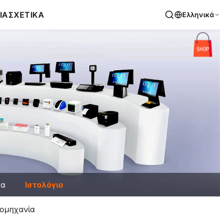
ΙΑ
ΣΧΕΤΙΚΑ
Ελληνικά
έα
Ιστολόγιο
ιομηχανία