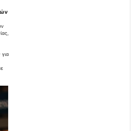
τών
ων
ίας,
 για
με