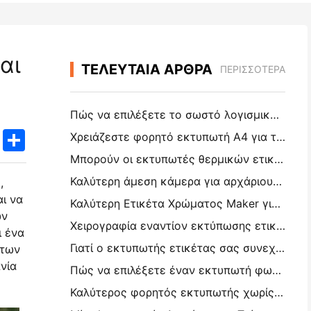
αι
ΤΕΛΕΥΤΑΙΑ ΑΡΘΡΑ
ΠΕΡΙΣΣΌΤΕΡΑ
Πώς να επιλέξετε το σωστό λογισμικό εστιατορίου για το μικρό ή μεσαίο σας εστιατόριο
k
edIn
Twitter
Share
Χρειάζεστε φορητό εκτυπωτή A4 για τιμολόγια αποθήκης; Τι πραγματικά λειτουργεί
Μπορούν οι εκτυπωτές θερμικών ετικετών να κάνουν αδιάβροχες ετικέτες για προϊόντα μικρών επιχειρήσεων;
Καλύτερη άμεση κάμερα για αρχάριους που δεν θέλουν να σπαταλήσουν χαρτί
,
ι να
Καλύτερη Ετικέτα Χρώματος Maker για Journaling και Scrapbooking: Προσθέστε Περισσότερο Χρώμα σε Κάθε Σελίδα
ών
Χειρογραφία εναντίον εκτύπωσης ετικετών αποστολής: Συμβουλές για τις μικρές επιχειρήσεις το 2026
ι ένα
Γιατί ο εκτυπωτής ετικέτας σας συνεχίζει να μπλοκάρει;
 των
νία
Πώς να επιλέξετε έναν εκτυπωτή φωτογραφιών τσέπης: ένας πλήρης οδηγός για τους χρήστες ημερολογίου, ταξιδιών και iPhone
Καλύτερος φορητός εκτυπωτής χωρίς μελάνι για ταξίδια, σχολεία και κινητή εργασία: Hanin MT620 Pro Review