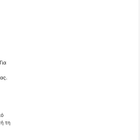
Για
ας.
πό
ή τη