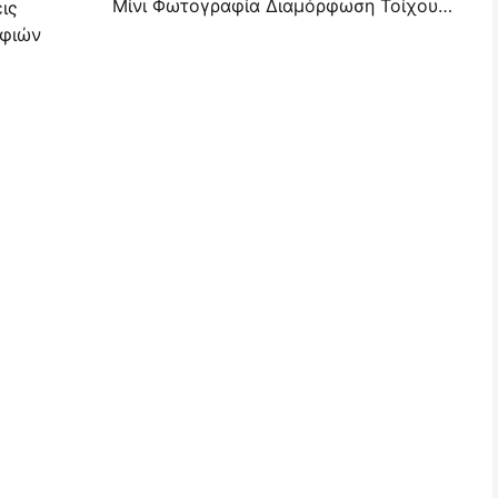
Μίνι Φωτογραφία Διαμόρφωση Τοίχου Ιδέες & Συμβουλές για Διαμόρφωση Υπνοδωματίου και Κοιτώνα
ις
αφιών