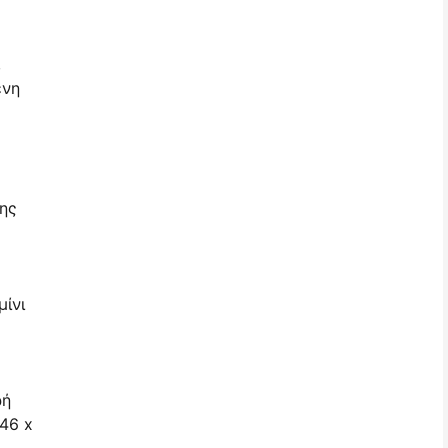
,
ενη
ης
μίνι
ρή
46 x