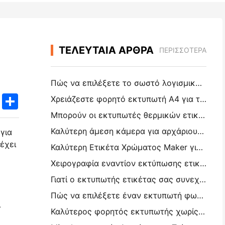
ΤΕΛΕΥΤΑΙΑ ΑΡΘΡΑ
ΠΕΡΙΣΣΌΤΕΡΑ
Πώς να επιλέξετε το σωστό λογισμικό εστιατορίου για το μικρό ή μεσαίο σας εστιατόριο
k
edIn
Twitter
Share
Χρειάζεστε φορητό εκτυπωτή A4 για τιμολόγια αποθήκης; Τι πραγματικά λειτουργεί
Μπορούν οι εκτυπωτές θερμικών ετικετών να κάνουν αδιάβροχες ετικέτες για προϊόντα μικρών επιχειρήσεων;
Καλύτερη άμεση κάμερα για αρχάριους που δεν θέλουν να σπαταλήσουν χαρτί
για
έχει
Καλύτερη Ετικέτα Χρώματος Maker για Journaling και Scrapbooking: Προσθέστε Περισσότερο Χρώμα σε Κάθε Σελίδα
Χειρογραφία εναντίον εκτύπωσης ετικετών αποστολής: Συμβουλές για τις μικρές επιχειρήσεις το 2026
Γιατί ο εκτυπωτής ετικέτας σας συνεχίζει να μπλοκάρει;
Πώς να επιλέξετε έναν εκτυπωτή φωτογραφιών τσέπης: ένας πλήρης οδηγός για τους χρήστες ημερολογίου, ταξιδιών και iPhone
ι
Καλύτερος φορητός εκτυπωτής χωρίς μελάνι για ταξίδια, σχολεία και κινητή εργασία: Hanin MT620 Pro Review