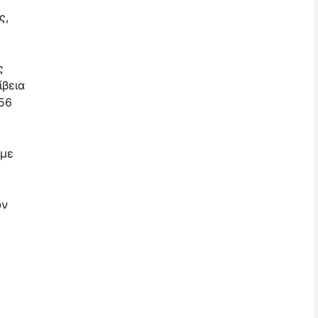
ς,
ς
ίβεια
56
 με
ών