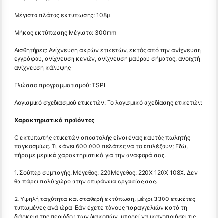
Μέγιστο πλάτος εκτύπωσης: 108μ
Μήκος εκτύπωσης Μέγιστο: 300mm
Αισθητήρες: Ανίχνευση ακρών ετικετών, εκτός από την ανίχνευση
εγγράφου, ανίχνευση κενών, ανίχνευση μαύρου σήματος, ανοιχτή
ανίχνευση κάλυψης
Γλώσσα προγραμματισμού: TSPL
Λογισμικό σχεδιασμού ετικετών: Το λογισμικό σχεδίασης ετικετών:
Χαρακτηριστικά προϊόντος
Ο εκτυπωτής ετικετών αποστολής είναι ένας καυτός πωλητής
παγκοσμίως. Τι κάνει 600.000 πελάτες να το επιλέξουν; Εδώ,
πήραμε μερικά χαρακτηριστικά για την αναφορά σας.
1. Σούπερ συμπαγής. Μέγεθος: 220Μέγεθος: 220Χ 120Χ 108Χ. Δεν
θα πάρει πολύ χώρο στην επιφάνεια εργασίας σας.
2. Υψηλή ταχύτητα και σταθερή εκτύπωση, μέχρι 3300 ετικέτες
τυπωμένες ανά ώρα. Εάν έχετε τόνους παραγγελιών κατά τη
διάρκεια της περιόδου των διακοπών, μπορεί να ικανοποιήσει τις