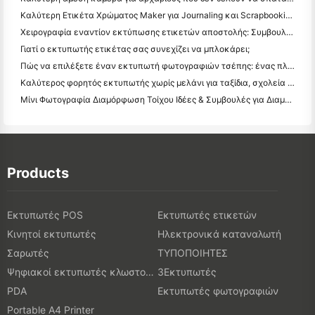
Καλύτερη Ετικέτα Χρώματος Maker για Journaling και Scrapbooking: Προσθέστε Περισσότερο Χρώμα σε Κάθε Σελίδα
Χειρογραφία εναντίον εκτύπωσης ετικετών αποστολής: Συμβουλές για τις μικρές επιχειρήσεις το 2026
Γιατί ο εκτυπωτής ετικέτας σας συνεχίζει να μπλοκάρει;
Πώς να επιλέξετε έναν εκτυπωτή φωτογραφιών τσέπης: ένας πλήρης οδηγός για τους χρήστες ημερολογίου, ταξιδιών και iPhone
Καλύτερος φορητός εκτυπωτής χωρίς μελάνι για ταξίδια, σχολεία και κινητή εργασία: Hanin MT620 Pro Review
Μίνι Φωτογραφία Διαμόρφωση Τοίχου Ιδέες & Συμβουλές για Διαμόρφωση Υπνοδωματίου και Κοιτώνα
Products
Εκτυπωτές POS
Εκτυπωτές ετικετών
Κινητοί εκτυπωτές
Ηλεκτρονικά καταναλωτή
Σαρωτές
ΤΥΠΟΠΟΙΗΤΕΣ
Ψηφιακοί εκτυπωτές κλωστοϋφαντουργικών προϊόντων
3Εκτυπωτές
PDA
Εκτυπωτές φωτογραφιών
Portable A4 Printer