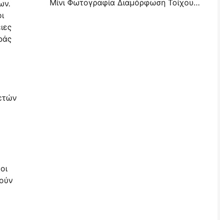
Μίνι Φωτογραφία Διαμόρφωση Τοίχου Ιδέες & Συμβουλές για Διαμόρφωση Υπνοδωματίου και Κοιτώνα
ων.
οι
ιες
ράς
ετών
οι
τούν