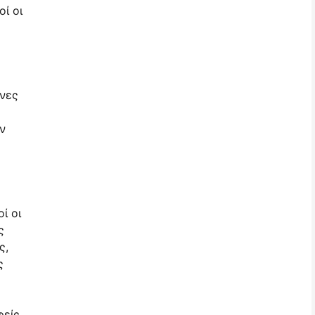
ί οι
όνες
ς
ν
ί οι
ς
ς,
ς
φείς