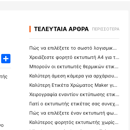
ΤΕΛΕΥΤΑΙΑ ΑΡΘΡΑ
ΠΕΡΙΣΣΌΤΕΡΑ
Πώς να επιλέξετε το σωστό λογισμικό εστιατορίου για το μικρό ή μεσαίο σας εστιατόριο
k
edIn
Twitter
Share
Χρειάζεστε φορητό εκτυπωτή A4 για τιμολόγια αποθήκης; Τι πραγματικά λειτουργεί
Μπορούν οι εκτυπωτές θερμικών ετικετών να κάνουν αδιάβροχες ετικέτες για προϊόντα μικρών επιχειρήσεων;
Καλύτερη άμεση κάμερα για αρχάριους που δεν θέλουν να σπαταλήσουν χαρτί
στής
Καλύτερη Ετικέτα Χρώματος Maker για Journaling και Scrapbooking: Προσθέστε Περισσότερο Χρώμα σε Κάθε Σελίδα
Χειρογραφία εναντίον εκτύπωσης ετικετών αποστολής: Συμβουλές για τις μικρές επιχειρήσεις το 2026
Γιατί ο εκτυπωτής ετικέτας σας συνεχίζει να μπλοκάρει;
Πώς να επιλέξετε έναν εκτυπωτή φωτογραφιών τσέπης: ένας πλήρης οδηγός για τους χρήστες ημερολογίου, ταξιδιών και iPhone
Καλύτερος φορητός εκτυπωτής χωρίς μελάνι για ταξίδια, σχολεία και κινητή εργασία: Hanin MT620 Pro Review
νο