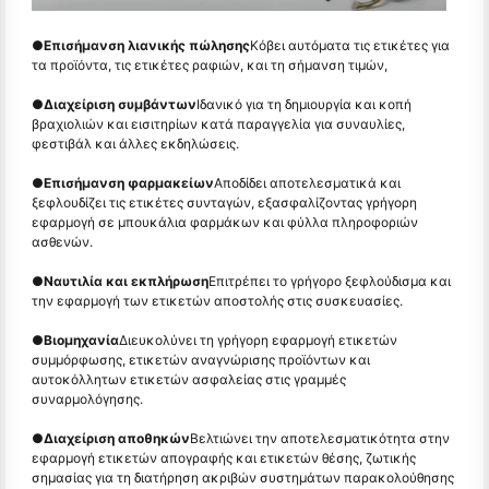
●
Επισήμανση λιανικής πώλησης
Κόβει αυτόματα τις ετικέτες για
τα προϊόντα, τις ετικέτες ραφιών, και τη σήμανση τιμών,
●
Διαχείριση συμβάντων
Ιδανικό για τη δημιουργία και κοπή
βραχιολιών και εισιτηρίων κατά παραγγελία για συναυλίες,
φεστιβάλ και άλλες εκδηλώσεις.
●
Επισήμανση φαρμακείων
Αποδίδει αποτελεσματικά και
ξεφλουδίζει τις ετικέτες συνταγών, εξασφαλίζοντας γρήγορη
εφαρμογή σε μπουκάλια φαρμάκων και φύλλα πληροφοριών
ασθενών.
●
Ναυτιλία και εκπλήρωση
Επιτρέπει το γρήγορο ξεφλούδισμα και
την εφαρμογή των ετικετών αποστολής στις συσκευασίες.
●
Βιομηχανία
Διευκολύνει τη γρήγορη εφαρμογή ετικετών
συμμόρφωσης, ετικετών αναγνώρισης προϊόντων και
αυτοκόλλητων ετικετών ασφαλείας στις γραμμές
συναρμολόγησης.
●
Διαχείριση αποθηκών
Βελτιώνει την αποτελεσματικότητα στην
εφαρμογή ετικετών απογραφής και ετικετών θέσης, ζωτικής
σημασίας για τη διατήρηση ακριβών συστημάτων παρακολούθησης