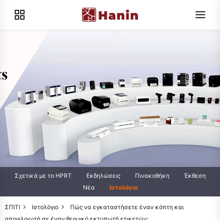
Σχετικά με το HPRT
Εκδηλώσεις
Πινακοθήκη
Έκθεση
Νέα
Ιστολόγιο
ΣΠΙΤΙ
Ιστολόγιο
Πώς να εγκαταστήσετε έναν κόπτη και
αποφλοιωτή σε έναν θερμικό εκτυπωτή ετικετών;