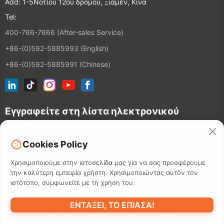
Add: 1-5Νοτίου 12ου δρόμου, Ξιαμέν, Κίνα
Tel:
400-766-7666 (After-sales Service)
+86-(0)592-5885993 (English)
+86-(0)592-5885991 (Chinese)
Εγγραφείτε στη λίστα ηλεκτρονικού
ταχυδρομείου μας
Cookies Policy
ΕΠΙΚΟΙΝΩΝ
Χρησιμοποιούμε στην ιστοσελίδα μας για να σας προσφέρουμε
την καλύτερη εμπειρία χρήστη. Χρησιμοποιώντας αυτόν τον
ιστότοπο, συμφωνείτε με τη χρήση του.
©2026 XIAMEN HANIN CO., LTD.
ΠΟΛΙΤΙΚΉ ΑΠΟΡΡΉΤΟΥ
ΕΝΤΆΞΕΙ, ΤΟ ΈΠΙΑΣΑ!
ΔΙΆΡΚΕΙΑ ΧΡΉΣΗΣ
ΧΆΡΤΗΣ ΤΟΠΟΘΕΣΊΑΣ