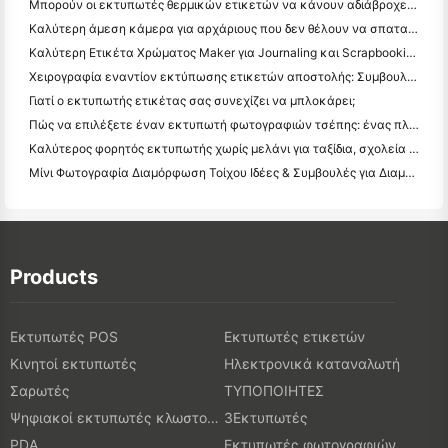
Μπορούν οι εκτυπωτές θερμικών ετικετών να κάνουν αδιάβροχες ετικέτες για προϊόντα μικρών επιχειρήσεων;
Καλύτερη άμεση κάμερα για αρχάριους που δεν θέλουν να σπαταλήσουν χαρτί
Καλύτερη Ετικέτα Χρώματος Maker για Journaling και Scrapbooking: Προσθέστε Περισσότερο Χρώμα σε Κάθε Σελίδα
Χειρογραφία εναντίον εκτύπωσης ετικετών αποστολής: Συμβουλές για τις μικρές επιχειρήσεις το 2026
Γιατί ο εκτυπωτής ετικέτας σας συνεχίζει να μπλοκάρει;
Πώς να επιλέξετε έναν εκτυπωτή φωτογραφιών τσέπης: ένας πλήρης οδηγός για τους χρήστες ημερολογίου, ταξιδιών και iPhone
Καλύτερος φορητός εκτυπωτής χωρίς μελάνι για ταξίδια, σχολεία και κινητή εργασία: Hanin MT620 Pro Review
Μίνι Φωτογραφία Διαμόρφωση Τοίχου Ιδέες & Συμβουλές για Διαμόρφωση Υπνοδωματίου και Κοιτώνα
Products
Εκτυπωτές POS
Εκτυπωτές ετικετών
Κινητοί εκτυπωτές
Ηλεκτρονικά καταναλωτή
Σαρωτές
ΤΥΠΟΠΟΙΗΤΕΣ
Ψηφιακοί εκτυπωτές κλωστοϋφαντουργικών προϊόντων
3Εκτυπωτές
PDA
Εκτυπωτές φωτογραφιών