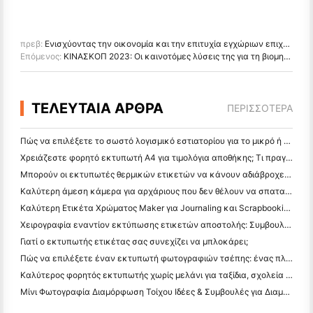
πρεβ:
Ενισχύοντας την οικονομία και την επιτυχία εγχώριων επιχειρήσεων με εκτυπωτές θερμικής μεταφοράς
Επόμενος:
ΚΙΝΑΣΚΟΠ 2023: Οι καινοτόμες λύσεις της για τη βιομηχανία
ΤΕΛΕΥΤΑΙΑ ΑΡΘΡΑ
ΠΕΡΙΣΣΌΤΕΡΑ
Πώς να επιλέξετε το σωστό λογισμικό εστιατορίου για το μικρό ή μεσαίο σας εστιατόριο
Χρειάζεστε φορητό εκτυπωτή A4 για τιμολόγια αποθήκης; Τι πραγματικά λειτουργεί
Μπορούν οι εκτυπωτές θερμικών ετικετών να κάνουν αδιάβροχες ετικέτες για προϊόντα μικρών επιχειρήσεων;
Καλύτερη άμεση κάμερα για αρχάριους που δεν θέλουν να σπαταλήσουν χαρτί
Καλύτερη Ετικέτα Χρώματος Maker για Journaling και Scrapbooking: Προσθέστε Περισσότερο Χρώμα σε Κάθε Σελίδα
Χειρογραφία εναντίον εκτύπωσης ετικετών αποστολής: Συμβουλές για τις μικρές επιχειρήσεις το 2026
Γιατί ο εκτυπωτής ετικέτας σας συνεχίζει να μπλοκάρει;
Πώς να επιλέξετε έναν εκτυπωτή φωτογραφιών τσέπης: ένας πλήρης οδηγός για τους χρήστες ημερολογίου, ταξιδιών και iPhone
Καλύτερος φορητός εκτυπωτής χωρίς μελάνι για ταξίδια, σχολεία και κινητή εργασία: Hanin MT620 Pro Review
Μίνι Φωτογραφία Διαμόρφωση Τοίχου Ιδέες & Συμβουλές για Διαμόρφωση Υπνοδωματίου και Κοιτώνα