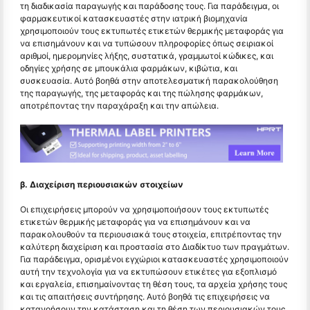
τη διαδικασία παραγωγής και παράδοσης τους. Για παράδειγμα, οι
φαρμακευτικοί κατασκευαστές στην ιατρική βιομηχανία
χρησιμοποιούν τους εκτυπωτές ετικετών θερμικής μεταφοράς για
να επισημάνουν και να τυπώσουν πληροφορίες όπως σειριακοί
αριθμοί, ημερομηνίες λήξης, συστατικά, γραμμωτοί κώδικες, και
οδηγίες χρήσης σε μπουκάλια φαρμάκων, κιβώτια, και
συσκευασία. Αυτό βοηθά στην αποτελεσματική παρακολούθηση
της παραγωγής, της μεταφοράς και της πώλησης φαρμάκων,
αποτρέποντας την παραχάραξη και την απώλεια.
β. Διαχείριση περιουσιακών στοιχείων
Οι επιχειρήσεις μπορούν να χρησιμοποιήσουν τους εκτυπωτές
ετικετών θερμικής μεταφοράς για να επισημάνουν και να
παρακολουθούν τα περιουσιακά τους στοιχεία, επιτρέποντας την
καλύτερη διαχείριση και προστασία στο Διαδίκτυο των πραγμάτων.
Για παράδειγμα, ορισμένοι εγχώριοι κατασκευαστές χρησιμοποιούν
αυτή την τεχνολογία για να εκτυπώσουν ετικέτες για εξοπλισμό
και εργαλεία, επισημαίνοντας τη θέση τους, τα αρχεία χρήσης τους
και τις απαιτήσεις συντήρησης. Αυτό βοηθά τις επιχειρήσεις να
κατανοήσουν την κατάσταση και τη θέση των περιουσιακών τους