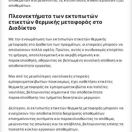
αποθεμάτων και μειώνοντας τις καταστάσεις καθυστερήσεων ή μη
αποθεμάτων.
Πλεονεκτήματα των εκτυπωτών
ετικετών θερμικής μεταφοράς στο
Διαδίκτυο
Με την ενσωμάτωση των εκτυπωτών ετικετών θερμικής
μεταφοράς στο Διαδίκτυο των πραγμάτων, οι εταιρείες μπορούν να
απολαύσουν πολλά οφέλη. Πρώτον, αυτός ο συνδυασμός επιτρέπει
τη γρήγορη, αποτελεσματική και ακριβή σήμανση και
παρακολούθηση, οδηγώντας σε βελτιωμένη συνολική απόδοση και
αποδοτικότητα εργασίας.
Μια από τις μεγαλύτερες ναυτιλιακές εταιρείες
εμπορευματοκιβωτίων παγκοσμίως, έχει υιοθετήσει ετικέτες
θερμικής μεταφοράς σε εμπορευματοκιβώτια και παλέτες
ναυτιλίας, βελτιώνοντας σημαντικά την αποδοτικότητα
παρακολούθησης του τμήματος διοικητικών μεριμνών.
Δεύτερον, οι εκτυπωτές ετικετών θερμικής μεταφοράς μπορούν να
ενισχύσουν την αποδοτικότητα διαχείρισης αποθεμάτων
επισημαίνοντας αυτόματα και παρακολουθώντας το απόθεμα,
μειώνοντας τις απώλειες και τα απόβλητα, βελτιώνοντας επίσης τα
ποσοστά κύκλου εργασιών αποθεμάτων.