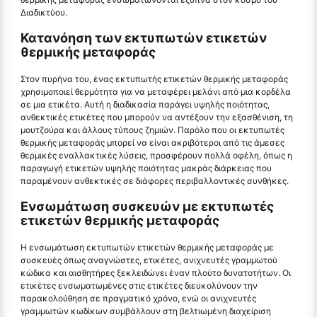
Διαδικτύου.
Κατανόηση των εκτυπωτών ετικετών
θερμικής μεταφοράς
Στον πυρήνα του, ένας εκτυπωτής ετικετών θερμικής μεταφοράς
χρησιμοποιεί θερμότητα για να μεταφέρει μελάνι από μια κορδέλα
σε μια ετικέτα. Αυτή η διαδικασία παράγει υψηλής ποιότητας,
ανθεκτικές ετικέτες που μπορούν να αντέξουν την εξασθένιση, τη
μουτζούρα και άλλους τύπους ζημιών. Παρόλο που οι εκτυπωτές
θερμικής μεταφοράς μπορεί να είναι ακριβότεροι από τις άμεσες
θερμικές εναλλακτικές λύσεις, προσφέρουν πολλά οφέλη, όπως η
παραγωγή ετικετών υψηλής ποιότητας μακράς διάρκειας που
παραμένουν ανθεκτικές σε διάφορες περιβαλλοντικές συνθήκες.
Ενσωμάτωση συσκευών με εκτυπωτές
ετικετών θερμικής μεταφοράς
Η ενσωμάτωση εκτυπωτών ετικετών θερμικής μεταφοράς με
συσκευές όπως αναγνώστες, ετικέτες, ανιχνευτές γραμμωτού
κώδικα και αισθητήρες ξεκλειδώνει έναν πλούτο δυνατοτήτων. Οι
ετικέτες ενσωματωμένες στις ετικέτες διευκολύνουν την
παρακολούθηση σε πραγματικό χρόνο, ενώ οι ανιχνευτές
γραμμωτών κωδίκων συμβάλλουν στη βελτιωμένη διαχείριση