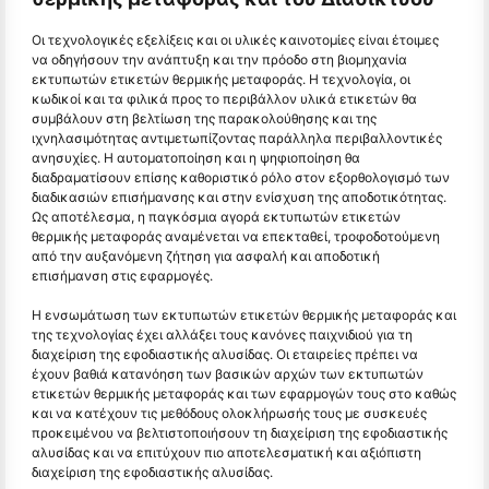
Οι τεχνολογικές εξελίξεις και οι υλικές καινοτομίες είναι έτοιμες
να οδηγήσουν την ανάπτυξη και την πρόοδο στη βιομηχανία
εκτυπωτών ετικετών θερμικής μεταφοράς. Η τεχνολογία, οι
κωδικοί και τα φιλικά προς το περιβάλλον υλικά ετικετών θα
συμβάλουν στη βελτίωση της παρακολούθησης και της
ιχνηλασιμότητας αντιμετωπίζοντας παράλληλα περιβαλλοντικές
ανησυχίες. Η αυτοματοποίηση και η ψηφιοποίηση θα
διαδραματίσουν επίσης καθοριστικό ρόλο στον εξορθολογισμό των
διαδικασιών επισήμανσης και στην ενίσχυση της αποδοτικότητας.
Ως αποτέλεσμα, η παγκόσμια αγορά εκτυπωτών ετικετών
θερμικής μεταφοράς αναμένεται να επεκταθεί, τροφοδοτούμενη
από την αυξανόμενη ζήτηση για ασφαλή και αποδοτική
επισήμανση στις εφαρμογές.
Η ενσωμάτωση των εκτυπωτών ετικετών θερμικής μεταφοράς και
της τεχνολογίας έχει αλλάξει τους κανόνες παιχνιδιού για τη
διαχείριση της εφοδιαστικής αλυσίδας. Οι εταιρείες πρέπει να
έχουν βαθιά κατανόηση των βασικών αρχών των εκτυπωτών
ετικετών θερμικής μεταφοράς και των εφαρμογών τους στο καθώς
και να κατέχουν τις μεθόδους ολοκλήρωσής τους με συσκευές
προκειμένου να βελτιστοποιήσουν τη διαχείριση της εφοδιαστικής
αλυσίδας και να επιτύχουν πιο αποτελεσματική και αξιόπιστη
διαχείριση της εφοδιαστικής αλυσίδας.