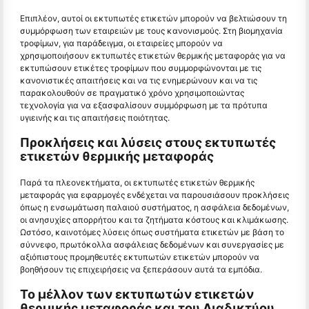
Επιπλέον, αυτοί οι εκτυπωτές ετικετών μπορούν να βελτιώσουν τη
συμμόρφωση των εταιρειών με τους κανονισμούς. Στη βιομηχανία
τροφίμων, για παράδειγμα, οι εταιρείες μπορούν να
χρησιμοποιήσουν εκτυπωτές ετικετών θερμικής μεταφοράς για να
εκτυπώσουν ετικέτες τροφίμων που συμμορφώνονται με τις
κανονιστικές απαιτήσεις και να τις ενημερώνουν και να τις
παρακολουθούν σε πραγματικό χρόνο χρησιμοποιώντας
τεχνολογία για να εξασφαλίσουν συμμόρφωση με τα πρότυπα
υγιεινής και τις απαιτήσεις ποιότητας.
Προκλήσεις και λύσεις στους εκτυπωτές
ετικετών θερμικής μεταφοράς
Παρά τα πλεονεκτήματα, οι εκτυπωτές ετικετών θερμικής
μεταφοράς για εφαρμογές ενδέχεται να παρουσιάσουν προκλήσεις
όπως η ενσωμάτωση παλαιού συστήματος, η ασφάλεια δεδομένων,
οι ανησυχίες απορρήτου και τα ζητήματα κόστους και κλιμάκωσης.
Ωστόσο, καινοτόμες λύσεις όπως συστήματα ετικετών με βάση το
σύννεφο, πρωτόκολλα ασφάλειας δεδομένων και συνεργασίες με
αξιόπιστους προμηθευτές εκτυπωτών ετικετών μπορούν να
βοηθήσουν τις επιχειρήσεις να ξεπεράσουν αυτά τα εμπόδια.
Το μέλλον των εκτυπωτών ετικετών
θερμικής μεταφοράς και του Διαδικτύου