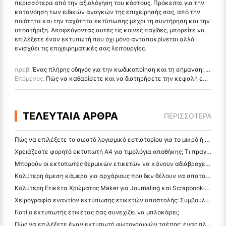
περισσότερα από την αξιολόγηση του κόστους. Πρόκειται για την
κατανόηση των ειδικών αναγκών της επιχείρησής σας, από την
ποιότητα και την ταχύτητα εκτύπωσης μέχρι τη συντήρηση και την
υποστήριξη. Αποφεύγοντας αυτές τις κοινές παγίδες, μπορείτε να
επιλέξετε έναν εκτυπωτή που όχι μόνο ανταποκρίνεται αλλά
ενισχύει τις επιχειρηματικές σας λειτουργίες.
πρεβ:
Ένας πλήρης οδηγός για την κωδικοποίηση και τη σήμανση: Τεχνικές και τύποι εξοπλισμού
Επόμενος:
Πώς να καθαρίσετε και να διατηρήσετε την κεφαλή εκτύπωσης σε έναν εκτυπωτή;
ΤΕΛΕΥΤΑΙΑ ΑΡΘΡΑ
ΠΕΡΙΣΣΌΤΕΡΑ
Πώς να επιλέξετε το σωστό λογισμικό εστιατορίου για το μικρό ή μεσαίο σας εστιατόριο
Χρειάζεστε φορητό εκτυπωτή A4 για τιμολόγια αποθήκης; Τι πραγματικά λειτουργεί
Μπορούν οι εκτυπωτές θερμικών ετικετών να κάνουν αδιάβροχες ετικέτες για προϊόντα μικρών επιχειρήσεων;
Καλύτερη άμεση κάμερα για αρχάριους που δεν θέλουν να σπαταλήσουν χαρτί
Καλύτερη Ετικέτα Χρώματος Maker για Journaling και Scrapbooking: Προσθέστε Περισσότερο Χρώμα σε Κάθε Σελίδα
Χειρογραφία εναντίον εκτύπωσης ετικετών αποστολής: Συμβουλές για τις μικρές επιχειρήσεις το 2026
Γιατί ο εκτυπωτής ετικέτας σας συνεχίζει να μπλοκάρει;
Πώς να επιλέξετε έναν εκτυπωτή φωτογραφιών τσέπης: ένας πλήρης οδηγός για τους χρήστες ημερολογίου, ταξιδιών και iPhone