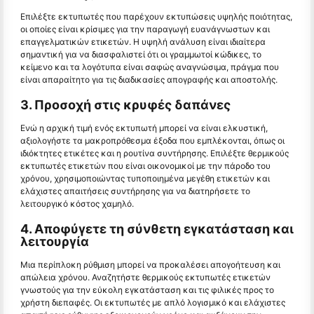
Επιλέξτε εκτυπωτές που παρέχουν εκτυπώσεις υψηλής ποιότητας,
οι οποίες είναι κρίσιμες για την παραγωγή ευανάγνωστων και
επαγγελματικών ετικετών. Η υψηλή ανάλυση είναι ιδιαίτερα
σημαντική για να διασφαλιστεί ότι οι γραμμωτοί κώδικες, το
κείμενο και τα λογότυπα είναι σαφώς αναγνώσιμα, πράγμα που
είναι απαραίτητο για τις διαδικασίες απογραφής και αποστολής.
3. Προσοχή στις κρυφές δαπάνες
Ενώ η αρχική τιμή ενός εκτυπωτή μπορεί να είναι ελκυστική,
αξιολογήστε τα μακροπρόθεσμα έξοδα που εμπλέκονται, όπως οι
ιδιόκτητες ετικέτες και η ρουτίνα συντήρησης. Επιλέξτε θερμικούς
εκτυπωτές ετικετών που είναι οικονομικοί με την πάροδο του
χρόνου, χρησιμοποιώντας τυποποιημένα μεγέθη ετικετών και
ελάχιστες απαιτήσεις συντήρησης για να διατηρήσετε το
λειτουργικό κόστος χαμηλό.
4. Αποφύγετε τη σύνθετη εγκατάσταση και
λειτουργία
Μια περίπλοκη ρύθμιση μπορεί να προκαλέσει απογοήτευση και
απώλεια χρόνου. Αναζητήστε θερμικούς εκτυπωτές ετικετών
γνωστούς για την εύκολη εγκατάσταση και τις φιλικές προς το
χρήστη διεπαφές. Οι εκτυπωτές με απλό λογισμικό και ελάχιστες