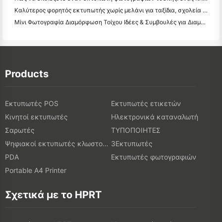
Καλύτερος φορητός εκτυπωτής χωρίς μελάνι για ταξίδια, σχολεία και κινητή εργασία: Hanin MT620 Pro Review
Μίνι Φωτογραφία Διαμόρφωση Τοίχου Ιδέες & Συμβουλές για Διαμόρφωση Υπνοδωματίου και Κοιτώνα
Products
Εκτυπωτές POS
Εκτυπωτές ετικετών
Κινητοί εκτυπωτές
Ηλεκτρονικά καταναλωτή
Σαρωτές
ΤΥΠΟΠΟΙΗΤΕΣ
Ψηφιακοί εκτυπωτές κλωστοϋφαντουργικών προϊόντων
3Εκτυπωτές
PDA
Εκτυπωτές φωτογραφιών
Portable A4 Printer
Σχετικά με το HPRT