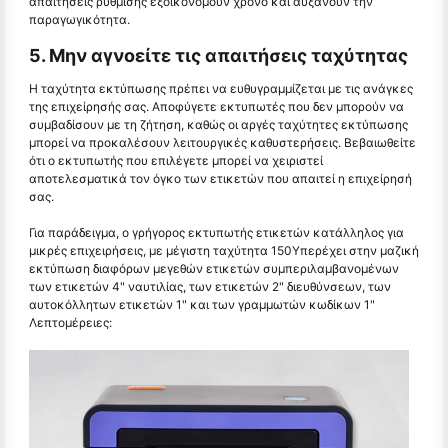
απαιτήσεις ρύθμισης εξοικονομούν χρόνο και αυξάνουν την
παραγωγικότητα.
5. Μην αγνοείτε τις απαιτήσεις ταχύτητας
Η ταχύτητα εκτύπωσης πρέπει να ευθυγραμμίζεται με τις ανάγκες
της επιχείρησής σας. Αποφύγετε εκτυπωτές που δεν μπορούν να
συμβαδίσουν με τη ζήτηση, καθώς οι αργές ταχύτητες εκτύπωσης
μπορεί να προκαλέσουν λειτουργικές καθυστερήσεις. Βεβαιωθείτε
ότι ο εκτυπωτής που επιλέγετε μπορεί να χειριστεί
αποτελεσματικά τον όγκο των ετικετών που απαιτεί η επιχείρησή
σας.
Για παράδειγμα, ο γρήγορος εκτυπωτής ετικετών κατάλληλος για
μικρές επιχειρήσεις, με μέγιστη ταχύτητα 150Υπερέχει στην μαζική
εκτύπωση διαφόρων μεγεθών ετικετών συμπεριλαμβανομένων
των ετικετών 4" ναυτιλίας, των ετικετών 2" διευθύνσεων, των
αυτοκόλλητων ετικετών 1" και των γραμμωτών κωδίκων 1"
Λεπτομέρειες: