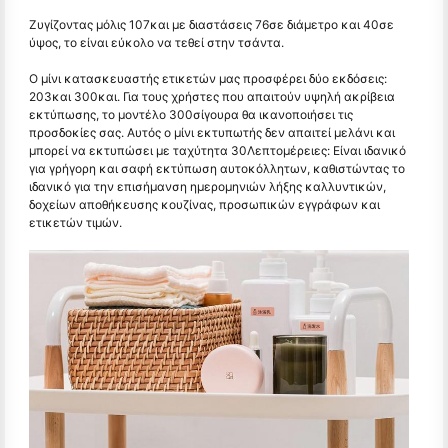
Ζυγίζοντας μόλις 107και με διαστάσεις 76σε διάμετρο και 40σε
ύψος, το είναι εύκολο να τεθεί στην τσάντα.
Ο μίνι κατασκευαστής ετικετών μας προσφέρει δύο εκδόσεις:
203και 300και. Για τους χρήστες που απαιτούν υψηλή ακρίβεια
εκτύπωσης, το μοντέλο 300σίγουρα θα ικανοποιήσει τις
προσδοκίες σας. Αυτός ο μίνι εκτυπωτής δεν απαιτεί μελάνι και
μπορεί να εκτυπώσει με ταχύτητα 30Λεπτομέρειες: Είναι ιδανικό
για γρήγορη και σαφή εκτύπωση αυτοκόλλητων, καθιστώντας το
ιδανικό για την επισήμανση ημερομηνιών λήξης καλλυντικών,
δοχείων αποθήκευσης κουζίνας, προσωπικών εγγράφων και
ετικετών τιμών.