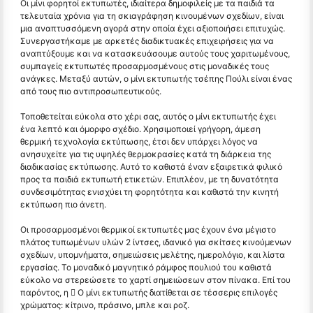
Οι μίνι φορητοί εκτυπωτές, ιδιαίτερα δημοφιλείς με τα παιδιά τα
τελευταία χρόνια για τη σκιαγράφηση κινουμένων σχεδίων, είναι
μια αναπτυσσόμενη αγορά στην οποία έχει αξιοποιήσει επιτυχώς.
Συνεργαστήκαμε με αρκετές διαδικτυακές επιχειρήσεις για να
αναπτύξουμε και να κατασκευάσουμε αυτούς τους χαριτωμένους,
συμπαγείς εκτυπωτές προσαρμοσμένους στις μοναδικές τους
ανάγκες. Μεταξύ αυτών, ο μίνι εκτυπωτής τσέπης Πούλι είναι ένας
από τους πιο αντιπροσωπευτικούς.
Τοποθετείται εύκολα στο χέρι σας, αυτός ο μίνι εκτυπωτής έχει
ένα λεπτό και όμορφο σχέδιο. Χρησιμοποιεί γρήγορη, άμεση
θερμική τεχνολογία εκτύπωσης, έτσι δεν υπάρχει λόγος να
ανησυχείτε για τις υψηλές θερμοκρασίες κατά τη διάρκεια της
διαδικασίας εκτύπωσης. Αυτό το καθιστά έναν εξαιρετικά φιλικό
προς τα παιδιά εκτυπωτή ετικετών. Επιπλέον, με τη δυνατότητα
συνδεσιμότητας ενισχύει τη φορητότητα και καθιστά την κινητή
εκτύπωση πιο άνετη.
Οι προσαρμοσμένοι θερμικοί εκτυπωτές μας έχουν ένα μέγιστο
πλάτος τυπωμένων υλών 2 ίντσες, ιδανικό για σκίτσες κινούμενων
σχεδίων, υπομνήματα, σημειώσεις μελέτης, ημερολόγιο, και λίστα
εργασίας. Το μοναδικό μαγνητικό ράμφος πουλιού του καθιστά
εύκολο να στερεώσετε το χαρτί σημειώσεων στον πίνακα. Επί του
παρόντος, η  Ο μίνι εκτυπωτής διατίθεται σε τέσσερις επιλογές
χρώματος: κίτρινο, πράσινο, μπλε και ροζ.