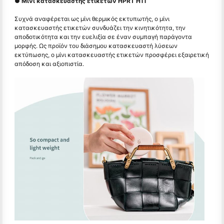
● Μίνι κατασκευαστής ετικετών HPRT H11
Συχνά αναφέρεται ως μίνι θερμικός εκτυπωτής, ο μίνι
κατασκευαστής ετικετών συνδυάζει την κινητικότητα, την
αποδοτικότητα και την ευελιξία σε έναν συμπαγή παράγοντα
μορφής. Ως προϊόν του διάσημου κατασκευαστή λύσεων
εκτύπωσης, ο μίνι κατασκευαστής ετικετών προσφέρει εξαιρετική
απόδοση και αξιοπιστία.