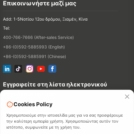
Επικοινωνήστε μαζί μας
Add: 1-5Νοτίου 12ου δρόμου, Ξιαμέν, Κίνα
Tel:
400-766-7666 (After-sales Service)
+86-(0)592-5885993 (English)
+86-(0)592-5885991 (Chinese)
Εγγραφείτε στη λίστα ηλεκτρονικού
ταχυδρομείου μας
Cookies Policy
ΕΠΙΚΟΙΝΩΝ
Χρησιμοποιούμε στην ιστοσελίδα μας για να σας προσφέρουμε
την καλύτερη εμπειρία χρήστη. Χρησιμοποιώντας αυτόν τον
ιστότοπο, συμφωνείτε με τη χρήση του.