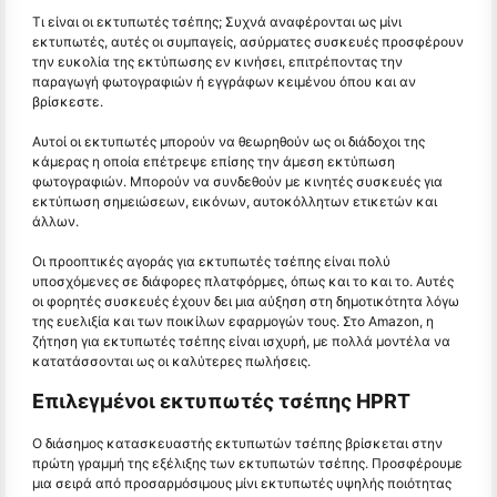
Τι είναι οι εκτυπωτές τσέπης; Συχνά αναφέρονται ως μίνι
εκτυπωτές, αυτές οι συμπαγείς, ασύρματες συσκευές προσφέρουν
την ευκολία της εκτύπωσης εν κινήσει, επιτρέποντας την
παραγωγή φωτογραφιών ή εγγράφων κειμένου όπου και αν
βρίσκεστε.
Αυτοί οι εκτυπωτές μπορούν να θεωρηθούν ως οι διάδοχοι της
κάμερας η οποία επέτρεψε επίσης την άμεση εκτύπωση
φωτογραφιών. Μπορούν να συνδεθούν με κινητές συσκευές για
εκτύπωση σημειώσεων, εικόνων, αυτοκόλλητων ετικετών και
άλλων.
Οι προοπτικές αγοράς για εκτυπωτές τσέπης είναι πολύ
υποσχόμενες σε διάφορες πλατφόρμες, όπως και το και το. Αυτές
οι φορητές συσκευές έχουν δει μια αύξηση στη δημοτικότητα λόγω
της ευελιξία και των ποικίλων εφαρμογών τους. Στο Amazon, η
ζήτηση για εκτυπωτές τσέπης είναι ισχυρή, με πολλά μοντέλα να
κατατάσσονται ως οι καλύτερες πωλήσεις.
Επιλεγμένοι εκτυπωτές τσέπης HPRT
Ο διάσημος κατασκευαστής εκτυπωτών τσέπης βρίσκεται στην
πρώτη γραμμή της εξέλιξης των εκτυπωτών τσέπης. Προσφέρουμε
μια σειρά από προσαρμόσιμους μίνι εκτυπωτές υψηλής ποιότητας