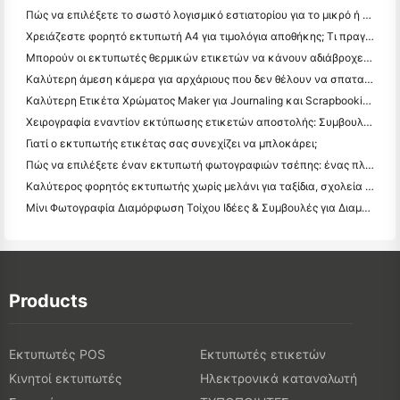
Πώς να επιλέξετε το σωστό λογισμικό εστιατορίου για το μικρό ή μεσαίο σας εστιατόριο
Χρειάζεστε φορητό εκτυπωτή A4 για τιμολόγια αποθήκης; Τι πραγματικά λειτουργεί
Μπορούν οι εκτυπωτές θερμικών ετικετών να κάνουν αδιάβροχες ετικέτες για προϊόντα μικρών επιχειρήσεων;
Καλύτερη άμεση κάμερα για αρχάριους που δεν θέλουν να σπαταλήσουν χαρτί
Καλύτερη Ετικέτα Χρώματος Maker για Journaling και Scrapbooking: Προσθέστε Περισσότερο Χρώμα σε Κάθε Σελίδα
Χειρογραφία εναντίον εκτύπωσης ετικετών αποστολής: Συμβουλές για τις μικρές επιχειρήσεις το 2026
Γιατί ο εκτυπωτής ετικέτας σας συνεχίζει να μπλοκάρει;
Πώς να επιλέξετε έναν εκτυπωτή φωτογραφιών τσέπης: ένας πλήρης οδηγός για τους χρήστες ημερολογίου, ταξιδιών και iPhone
Καλύτερος φορητός εκτυπωτής χωρίς μελάνι για ταξίδια, σχολεία και κινητή εργασία: Hanin MT620 Pro Review
Μίνι Φωτογραφία Διαμόρφωση Τοίχου Ιδέες & Συμβουλές για Διαμόρφωση Υπνοδωματίου και Κοιτώνα
Products
Εκτυπωτές POS
Εκτυπωτές ετικετών
Κινητοί εκτυπωτές
Ηλεκτρονικά καταναλωτή