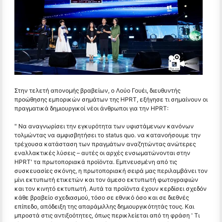
Στην τελετή απονομής βραβείων, ο Λούο Γουέι, διευθυντής
προώθησης εμπορικών σημάτων της HPRT, εξήγησε τι σημαίνουν οι
πραγματικά δημιουργικοί νέοι άνθρωποι για την HPRT:
" Να αναγνωρίσει την εγκυρότητα των υφιστάμενων κανόνων
τολμώντας να αμφισβητήσει το status quo. να κατανοήσουμε την
τρέχουσα κατάσταση των πραγμάτων αναζητώντας ανώτερες
εναλλακτικές λύσεις – αυτές οι αρχές ενσωματώνονται στην
HPRT' τα πρωτοποριακά προϊόντα. Εμπνευσμένη από τις
συσκευασίες σκόνης, η πρωτοποριακή σειρά μας περιλαμβάνει τον
μίνι εκτυπωτή ετικετών και τον άμεσο εκτυπωτή φωτογραφιών
και τον κινητό εκτυπωτή. Αυτά τα προϊόντα έχουν κερδίσει σχεδόν
κάθε βραβείο σχεδιασμού, τόσο σε εθνικό όσο και σε διεθνές
επίπεδο, απόδειξη της απαράμιλλης δημιουργικότητάς τους. Και
μπροστά στις αντιξοότητες, όπως περικλείεται από τη φράση ' Τι