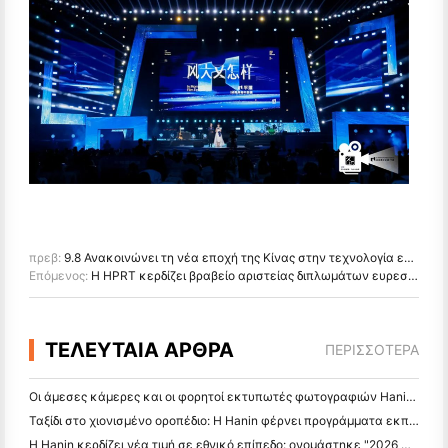
πρεβ:
9.8 Ανακοινώνει τη νέα εποχή της Κίνας στην τεχνολογία εκτύπωσης στον κόσμο!
Επόμενος:
Η HPRT κερδίζει βραβείο αριστείας διπλωμάτων ευρεσιτεχνίας της Κίνας, συμμετέχει στο CIPF 2023
ΤΕΛΕΥΤΑΙΑ ΑΡΘΡΑ
ΠΕΡΙΣΣΌΤΕΡΑ
Οι άμεσες κάμερες και οι φορητοί εκτυπωτές φωτογραφιών Hanin προσελκύουν ισχυρό ενδιαφέρον στο IEAE Shenzhen 2026
Ταξίδι στο χιονισμένο οροπέδιο: Η Hanin φέρνει προγράμματα εκπαίδευσης φωτογραφίας στα παιδιά στο Qamdo
Η Hanin κερδίζει νέα τιμή σε εθνικό επίπεδο: ονομάστηκε "2026 Made in China · Trusted Brand by Consumers"