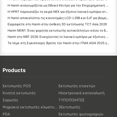
Η Hanin αναγνωρίζεται ως Εθνικό Κέντρο για την Επιχειρηματική Τεχνολογία για την Καινοτομία
Η HPRT παρουσιάζει τη σειρά NEX για έξυπνο λιανικό εμπόριο στο CHINASHOP 2026
Η Hanin αποκαλύπτει τις καινοτομίες LCD-L298 και SJF για βιομηχανική 3D εκτύπωση στο TCT Asia 2026
Εγγραφείτε στο Hanin στην έκθεση 3D εκτύπωσης TCT Asia 2026
Hanin NEW1: Ένας φορητός εκτυπωτής αυτοκόλλητων κάνει το δρόμο του στα καταστήματα LOFT της Ιαπωνίας
Hanin στο NRF 2026: Ενισχύοντας το λιανικό εμπόριο με έξυπνες λύσεις εκτύπωσης πλήρους σεναρίου
Τα λέμε στη Σιγκαπούρη: Βρείτε την Hanin στην ITMA ASIA 2025 για να μάρτυρες της τελευταίας τεχνολογίας ψηφιακής εκτύπωσης
Products
Εκτυπωτές POS
Εκτυπωτές ετικετών
Κινητοί εκτυπωτές
Ηλεκτρονικά καταναλωτή
Σαρωτές
ΤΥΠΟΠΟΙΗΤΕΣ
Ψηφιακοί εκτυπωτές κλωστοϋφαντουργικών προϊόντων
3Εκτυπωτές
PDA
Εκτυπωτές φωτογραφιών