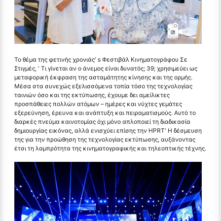
Το θέμα της φετινής χρονιάς' s Φεστιβάλ Κινηματογράφου Σε
Στιγμές, ' Τι γίνεται αν ο άνεμος είναι δυνατός; 39; χρησιμεύει ως
μεταφορική έκφραση της ασταμάτητης κίνησης και της ορμής.
Μέσα στα συνεχώς εξελισσόμενα τοπία τόσο της τεχνολογίας
ταινιών όσο και της εκτύπωσης, έχουμε δει αμείλικτες
προσπάθειες πολλών ατόμων – ημέρες και νύχτες γεμάτες
εξερεύνηση, έρευνα και ανάπτυξη και πειραματισμούς. Αυτό το
διαρκές πνεύμα καινοτομίας όχι μόνο απλοποιεί τη διαδικασία
δημιουργίας εικόνας, αλλά ενισχύει επίσης την HPRT' Η δέσμευση
της για την προώθηση της τεχνολογίας εκτύπωσης, αυξάνοντας
έτσι τη λαμπρότητα της κινηματογραφικής και τηλεοπτικής τέχνης.