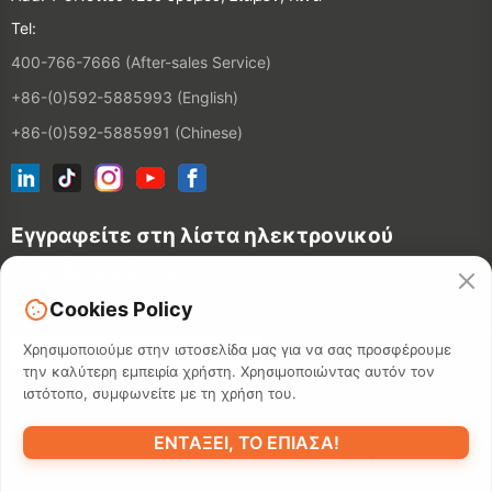
Tel:
400-766-7666 (After-sales Service)
+86-(0)592-5885993 (English)
+86-(0)592-5885991 (Chinese)
Εγγραφείτε στη λίστα ηλεκτρονικού
ταχυδρομείου μας
Cookies Policy
ΕΠΙΚΟΙΝΩΝ
Χρησιμοποιούμε στην ιστοσελίδα μας για να σας προσφέρουμε
την καλύτερη εμπειρία χρήστη. Χρησιμοποιώντας αυτόν τον
ιστότοπο, συμφωνείτε με τη χρήση του.
©2026 XIAMEN HANIN CO., LTD.
ΠΟΛΙΤΙΚΉ ΑΠΟΡΡΉΤΟΥ
ΕΝΤΆΞΕΙ, ΤΟ ΈΠΙΑΣΑ!
ΔΙΆΡΚΕΙΑ ΧΡΉΣΗΣ
ΧΆΡΤΗΣ ΤΟΠΟΘΕΣΊΑΣ