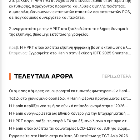
Στο μέλλον, η HPRT θα συνεχίσει να επενδύει βαθιά στον τομέα της
εκτύπωσης, παρέχοντας προϊόντα και λύσεις υψηλής ποιότητας,
συμπεριλαμβανομένων εκτυπωτών ετικετών και εκτυπωτών POS,
σε παγκόσμιους συνεργάτες και πελάτες.
Συνεργαστείτε με την HPRT και ξεκλειδώστε το πλήρες δυναμικό
της έξυπνης, βιώσιμης εκτύπωσης γραφείου.
πρεβ:
Η HPRT αποκαλύπτει έξυπνη ψηφιακή βάση εκτύπωσης κλωστοϋφαντουργικών προϊόντων στη Βόρεια Κίνα
Επόμενος:
Εγγραφείτε στο Hanin στην έκθεση IOTE 2025 Shenzhen Expo! Έξυπνες εκτυπώσεις, απεριόριστο IoT
ΤΕΛΕΥΤΑΙΑ ΑΡΘΡΑ
ΠΕΡΙΣΣΌΤΕΡΑ
Οι άμεσες κάμερες και οι φορητοί εκτυπωτές φωτογραφιών Hanin προσελκύουν ισχυρό ενδιαφέρον στο IEAE Shenzhen 2026
Ταξίδι στο χιονισμένο οροπέδιο: Η Hanin φέρνει προγράμματα εκπαίδευσης φωτογραφίας στα παιδιά στο Qamdo
Η Hanin κερδίζει νέα τιμή σε εθνικό επίπεδο: ονομάστηκε "2026 Made in China · Trusted Brand by Consumers"
Η Hanin αναγνωρίζεται ως Εθνικό Κέντρο για την Επιχειρηματική Τεχνολογία για την Καινοτομία
Η HPRT παρουσιάζει τη σειρά NEX για έξυπνο λιανικό εμπόριο στο CHINASHOP 2026
Η Hanin αποκαλύπτει τις καινοτομίες LCD-L298 και SJF για βιομηχανική 3D εκτύπωση στο TCT Asia 2026
Εγγραφείτε στο Hanin στην έκθεση 3D εκτύπωσης TCT Asia 2026