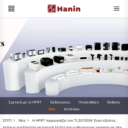
Σχετικά με το HPRT
Εκδηλώσεις
Πινακοθήκη
Έκθεση
Νέα
Ιστολόγιο
ΣΠΙΤΙ
Νέα
Η HPRT παρουσιάζει τον TL3010DN: Έναν έξυπνο,
πλήρως ανεξάρτητο εκτυπωτή λέιζερ που ενδυναμώνει γραφεία σε όλη