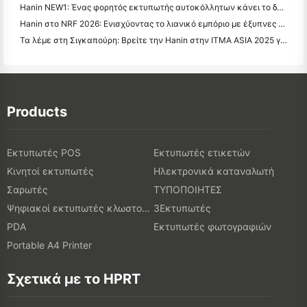
Hanin NEW1: Ένας φορητός εκτυπωτής αυτοκόλλητων κάνει το δρόμο του στα καταστήματα LOFT της Ιαπωνίας
Hanin στο NRF 2026: Ενισχύοντας το λιανικό εμπόριο με έξυπνες λύσεις εκτύπωσης πλήρους σεναρίου
Τα λέμε στη Σιγκαπούρη: Βρείτε την Hanin στην ITMA ASIA 2025 για να μάρτυρες της τελευταίας τεχνολογίας ψηφιακής εκτύπωσης
Products
Εκτυπωτές POS
Εκτυπωτές ετικετών
Κινητοί εκτυπωτές
Ηλεκτρονικά καταναλωτή
Σαρωτές
ΤΥΠΟΠΟΙΗΤΕΣ
Ψηφιακοί εκτυπωτές κλωστοϋφαντουργικών προϊόντων
3Εκτυπωτές
PDA
Εκτυπωτές φωτογραφιών
Portable A4 Printer
Σχετικά με το HPRT