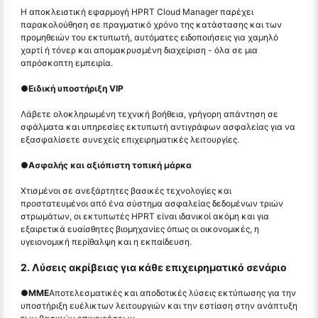
Η αποκλειστική εφαρμογή HPRT Cloud Manager παρέχει
παρακολούθηση σε πραγματικό χρόνο της κατάστασης και των
προμηθειών του εκτυπωτή, αυτόματες ειδοποιήσεις για χαμηλό
χαρτί ή τόνερ και απομακρυσμένη διαχείριση - όλα σε μια
απρόσκοπτη εμπειρία.
●
Ειδική υποστήριξη VIP
Λάβετε ολοκληρωμένη τεχνική βοήθεια, γρήγορη απάντηση σε
σφάλματα και υπηρεσίες εκτυπωτή αντιγράφων ασφαλείας για να
εξασφαλίσετε συνεχείς επιχειρηματικές λειτουργίες.
●
Ασφαλής και αξιόπιστη τοπική μάρκα
Χτισμένοι σε ανεξάρτητες βασικές τεχνολογίες και
προστατευμένοι από ένα σύστημα ασφαλείας δεδομένων τριών
στρωμάτων, οι εκτυπωτές HPRT είναι ιδανικοί ακόμη και για
εξαιρετικά ευαίσθητες βιομηχανίες όπως οι οικονομικές, η
υγειονομική περίθαλψη και η εκπαίδευση.
2. Λύσεις ακρίβειας για κάθε επιχειρηματικό σενάριο
●
ΜΜΕ
Αποτελεσματικές και αποδοτικές λύσεις εκτύπωσης για την
υποστήριξη ευέλικτων λειτουργιών και την εστίαση στην ανάπτυξη