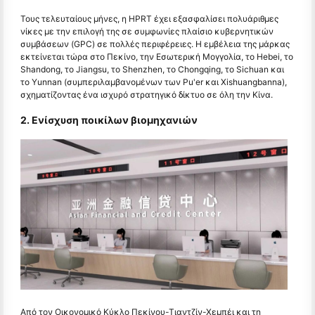
Τους τελευταίους μήνες, η HPRT έχει εξασφαλίσει πολυάριθμες
νίκες με την επιλογή της σε συμφωνίες πλαίσιο κυβερνητικών
συμβάσεων (GPC) σε πολλές περιφέρειες. Η εμβέλεια της μάρκας
εκτείνεται τώρα στο Πεκίνο, την Εσωτερική Μογγολία, το Hebei, το
Shandong, το Jiangsu, το Shenzhen, το Chongqing, το Sichuan και
το Yunnan (συμπεριλαμβανομένων των Pu'er και Xishuangbanna),
σχηματίζοντας ένα ισχυρό στρατηγικό δίκτυο σε όλη την Κίνα.
2. Ενίσχυση ποικίλων βιομηχανιών
Από τον Οικονομικό Κύκλο Πεκίνου-Τιαντζίν-Χεμπέι και τη