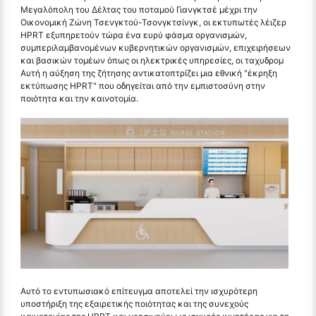
Μεγαλόπολη του Δέλτας του ποταμού Γιανγκτσέ μέχρι την
Οικονομική Ζώνη Τσενγκτού-Τσονγκτσίνγκ, οι εκτυπωτές λέιζερ
HPRT εξυπηρετούν τώρα ένα ευρύ φάσμα οργανισμών,
συμπεριλαμβανομένων κυβερνητικών οργανισμών, επιχειρήσεων
και βασικών τομέων όπως οι ηλεκτρικές υπηρεσίες, οι ταχυδρομ
Αυτή η αύξηση της ζήτησης αντικατοπτρίζει μια εθνική "έκρηξη
εκτύπωσης HPRT" που οδηγείται από την εμπιστοσύνη στην
ποιότητα και την καινοτομία.
Αυτό το εντυπωσιακό επίτευγμα αποτελεί την ισχυρότερη
υποστήριξη της εξαιρετικής ποιότητας και της συνεχούς