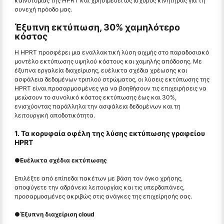
καινοτομίας της HPRT και χρησιμεύει ως ισχυρός κινητήρας για τη
συνεχή πρόοδο μας.
Έξυπνη εκτύπωση, 30% χαμηλότερο
κόστος
Η HPRT προσφέρει μια εναλλακτική λύση αιχμής στο παραδοσιακό
μοντέλο εκτύπωσης υψηλού κόστους και χαμηλής απόδοσης. Με
έξυπνα εργαλεία διαχείρισης, ευέλικτα σχέδια χρέωσης και
ασφάλεια δεδομένων τριπλού στρώματος, οι λύσεις εκτύπωσης της
HPRT είναι προσαρμοσμένες για να βοηθήσουν τις επιχειρήσεις να
μειώσουν το συνολικό κόστος εκτύπωσης έως και 30%,
ενισχύοντας παράλληλα την ασφάλεια δεδομένων και τη
λειτουργική αποδοτικότητα.
1. Τα κορυφαία οφέλη της λύσης εκτύπωσης γραφείου
HPRT
●
Ευέλικτα σχέδια εκτύπωσης
Επιλέξτε από επίπεδα πακέτων με βάση τον όγκο χρήσης,
αποφύγετε την αδράνεια λειτουργίας και τις υπερδαπάνες,
προσαρμοσμένες ακριβώς στις ανάγκες της επιχείρησής σας.
●
Έξυπνη διαχείριση cloud