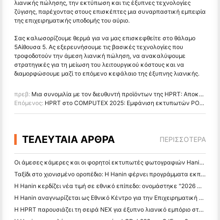
λιανικής πώλησης, την εκτύπωση και τις έξυπνες τεχνολογίες
ζύγισης, παρέχοντας στους επισκέπτες μια συναρπαστική εμπειρία
της επιχειρηματικής υποδομής του αύριο.
Σας καλωσορίζουμε θερμά για να μας επισκεφθείτε στο θάλαμο
5Αίθουσα 5. Ας εξερευνήσουμε τις βασικές τεχνολογίες που
τροφοδοτούν την άμεση λιανική πώληση, να ανακαλύψουμε
στρατηγικές για τη μείωση του λειτουργικού κόστους και να
διαμορφώσουμε μαζί το επόμενο κεφάλαιο της έξυπνης λιανικής.
πρεβ:
Μια συνομιλία με τον διευθυντή προϊόντων της HPRT: Αποκάλυψη καινοτομίας και ανάπτυξης στη βιομηχανία εκτύπωσης
Επόμενος:
HPRT στο COMPUTEX 2025: Εμφάνιση εκτυπωτών POS & Barcode
ΤΕΛΕΥΤΑΙΑ ΑΡΘΡΑ
ΠΕΡΙΣΣΌΤΕΡΑ
Οι άμεσες κάμερες και οι φορητοί εκτυπωτές φωτογραφιών Hanin προσελκύουν ισχυρό ενδιαφέρον στο IEAE Shenzhen 2026
Ταξίδι στο χιονισμένο οροπέδιο: Η Hanin φέρνει προγράμματα εκπαίδευσης φωτογραφίας στα παιδιά στο Qamdo
Η Hanin κερδίζει νέα τιμή σε εθνικό επίπεδο: ονομάστηκε "2026 Made in China · Trusted Brand by Consumers"
Η Hanin αναγνωρίζεται ως Εθνικό Κέντρο για την Επιχειρηματική Τεχνολογία για την Καινοτομία
Η HPRT παρουσιάζει τη σειρά NEX για έξυπνο λιανικό εμπόριο στο CHINASHOP 2026