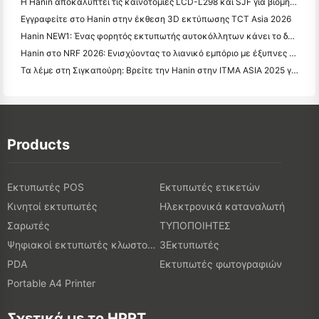
Η Hanin αποκαλύπτει τις καινοτομίες LCD-L298 και SJF για βιομηχανική 3D εκτύπωση στο TCT Asia 2026
Εγγραφείτε στο Hanin στην έκθεση 3D εκτύπωσης TCT Asia 2026
Hanin NEW1: Ένας φορητός εκτυπωτής αυτοκόλλητων κάνει το δρόμο του στα καταστήματα LOFT της Ιαπωνίας
Hanin στο NRF 2026: Ενισχύοντας το λιανικό εμπόριο με έξυπνες λύσεις εκτύπωσης πλήρους σεναρίου
Τα λέμε στη Σιγκαπούρη: Βρείτε την Hanin στην ITMA ASIA 2025 για να μάρτυρες της τελευταίας τεχνολογίας ψηφιακής εκτύπωσης
Products
Εκτυπωτές POS
Εκτυπωτές ετικετών
Κινητοί εκτυπωτές
Ηλεκτρονικά καταναλωτή
Σαρωτές
ΤΥΠΟΠΟΙΗΤΕΣ
Ψηφιακοί εκτυπωτές κλωστοϋφαντουργικών προϊόντων
3Εκτυπωτές
PDA
Εκτυπωτές φωτογραφιών
Portable A4 Printer
Σχετικά με το HPRT