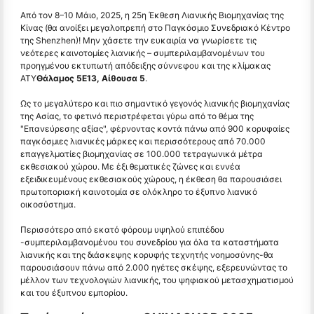
Από τον 8–10 Μάιο, 2025, η 25η Έκθεση Λιανικής Βιομηχανίας της
Κίνας (θα ανοίξει μεγαλοπρεπή στο Παγκόσμιο Συνεδριακό Κέντρο
της Shenzhen)! Μην χάσετε την ευκαιρία να γνωρίσετε τις
νεότερες καινοτομίες λιανικής – συμπεριλαμβανομένων του
προηγμένου εκτυπωτή απόδειξης σύννεφου και της κλίμακας
ΑΤΥ
Θάλαμος 5E13, Αίθουσα 5
.
Ως το μεγαλύτερο και πιο σημαντικό γεγονός λιανικής βιομηχανίας
της Ασίας, το φετινό περιστρέφεται γύρω από το θέμα της
"Επανεύρεσης αξίας", φέρνοντας κοντά πάνω από 900 κορυφαίες
παγκόσμιες λιανικές μάρκες και περισσότερους από 70.000
επαγγελματίες βιομηχανίας σε 100.000 τετραγωνικά μέτρα
εκθεσιακού χώρου. Με έξι θεματικές ζώνες και εννέα
εξειδικευμένους εκθεσιακούς χώρους, η έκθεση θα παρουσιάσει
πρωτοποριακή καινοτομία σε ολόκληρο το έξυπνο λιανικό
οικοσύστημα.
Περισσότερο από εκατό φόρουμ υψηλού επιπέδου
-συμπεριλαμβανομένου του συνεδρίου για όλα τα καταστήματα
λιανικής και της διάσκεψης κορυφής τεχνητής νοημοσύνης-θα
παρουσιάσουν πάνω από 2.000 ηγέτες σκέψης, εξερευνώντας το
μέλλον των τεχνολογιών λιανικής, του ψηφιακού μετασχηματισμού
και του έξυπνου εμπορίου.