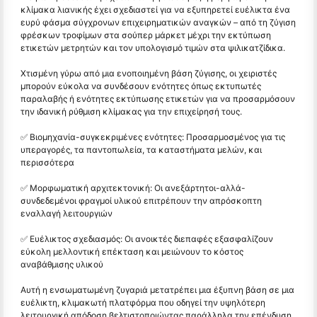
κλίμακα λιανικής έχει σχεδιαστεί για να εξυπηρετεί ευέλικτα ένα
ευρύ φάσμα σύγχρονων επιχειρηματικών αναγκών – από τη ζύγιση
φρέσκων τροφίμων στα σούπερ μάρκετ μέχρι την εκτύπωση
ετικετών μετρητών και τον υπολογισμό τιμών στα ψιλικατζίδικα.
Χτισμένη γύρω από μια ενοποιημένη βάση ζύγισης, οι χειριστές
μπορούν εύκολα να συνδέσουν ενότητες όπως εκτυπωτές
παραλαβής ή ενότητες εκτύπωσης ετικετών για να προσαρμόσουν
την ιδανική ρύθμιση κλίμακας για την επιχείρησή τους.
✅ Βιομηχανία-συγκεκριμένες ενότητες: Προσαρμοσμένος για τις
υπεραγορές, τα παντοπωλεία, τα καταστήματα μελών, και
περισσότερα
✅ Μορφωματική αρχιτεκτονική: Οι ανεξάρτητοι-αλλά-
συνδεδεμένοι φραγμοί υλικού επιτρέπουν την απρόσκοπτη
εναλλαγή λειτουργιών
✅ Ευέλικτος σχεδιασμός: Οι ανοικτές διεπαφές εξασφαλίζουν
εύκολη μελλοντική επέκταση και μειώνουν το κόστος
αναβάθμισης υλικού
Αυτή η ενσωματωμένη ζυγαριά μετατρέπει μια έξυπνη βάση σε μια
ευέλικτη, κλιμακωτή πλατφόρμα που οδηγεί την υψηλότερη
λειτουργική απόδοση βελτιστοποιώντας παράλληλα την επένδυση